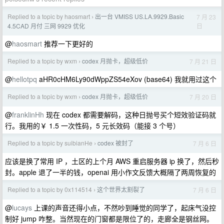
Replied to a topic by haosmart
出一台 VMISS US.LA.9929.Basic
7 月 23
›
日
4.5CAD 月付 三网 9929 优化
@
haosmart
推荐一下更好的
Replied to a topic by wxm
codex 月抛卡，超级低价
7 月 21 日
›
@
hellotpq
aHR0cHM6Ly90dWppZS54eXov (base64) 我就用过这个
Replied to a topic by wxm
codex 月抛卡，超级低价
7 月 20 日
›
@
franklinHh
现在 codex 都需要解码，这种日抛号买个短效验证码就
行。我用的￥ 1.5 一次性码，5 元长效码（能接 3 个号）
Replied to a topic by suibianHe
codex 被封了
7 月 6 日
›
应该是换了常用 IP ，土区的上个月 AWS 重启服务器 ip 换了，然后秒
封。apple 退了一半的钱，openai 用小作文反馈大概隔了两周恢复的
Replied to a topic by 0x114514
这个世界太割裂了
7 月 6 日
›
@
lucays
上课的声音还得小点，不然吵到睡觉的同学了，起床气没控
制好 jump 咋整。当然现在的门窗都是限位了的，走廊全是钢丝网。