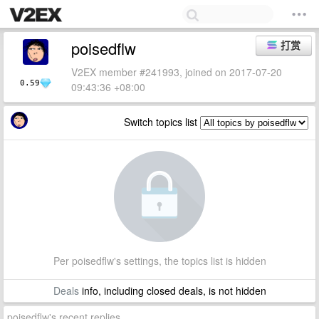
poisedflw
打赏
V2EX member #241993, joined on 2017-07-20
0.59
09:43:36 +08:00
Switch topics list
Per poisedflw's settings, the topics list is hidden
Deals
info, including closed deals, is not hidden
poisedflw's recent replies