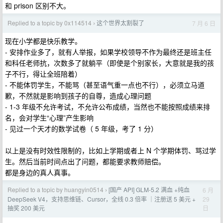
和 prison 区别不大。
Replied to a topic by 0x114514
这个世界太割裂了
7 月 6 日
›
现在小学都是快乐教学。
- 安排作业多了，就有人举报，如果学校领导不作为最终还是班主任
和科任老师抗，次数多了就躺平（即使是个别家长，大意就是我的孩
子不行，得让全班陪着）
- 不能体罚学生，不能骂（甚至语气重一点也不行），必须立马道
歉，不然就是影响到孩子的自尊，造成心理问题
- 1-3 年级不允许考试，不允许公布成绩，当然也不能按照成绩来排
名，会对学生“心理”产生影响
- 见过一个天才的数学试卷（ 5 年级，考了 1 分）
以上是没有时效性限制的，比如上学期或者上 N 个学期体罚、骂过学
生。然后当前时间点出了问题，都能要求教师赔偿。
都是身边的真人真事。
Replied to a topic by huangyin0514
[国产 API] GLM-5.2 满血 +纯血
6 月
›
29
DeepSeek V4，支持思维链、Cursor，全线 0.3 倍率 ｜注册送 5 美元 +
日
抽奖 200 美元