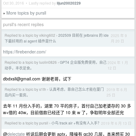
Oct 30, 2016 • Lastly replied by
lijun20020229
More topics by pursll
»
pursll's recent replies
Replied to a topic by viking602
202509 目前在 jetbrains 的 ide
2025 年 9
›
月 20 日
下最好用的 ai agent 插件是什么
https://firebender.com/
Replied to a topic by luolin0826
GPT4 企业版免费使用，自己
2024 年 1 月
›
12 日
动手，丰衣足食。
dbdxsll@gmail.com
谢谢老哥，试下
Replied to a topic by s1th
认真考虑，靠自己怎么才能在厦门
2019 年 6 月
›
25 日
岛内买一套房。
去年 11 月份入手的，湖里 70 平的房子，首付自己加老婆存的 30 多
w+借的 40w，目前借款已经还了 10 来 w 了，争取明年全部还完
Replied to a topic by pursll
小鸟 track air +有没有人入手？
2019 年 6 月 13 日
›
@
delectate
听说后期会更新 aptx，降噪有 qc30 几层，本来想买 30