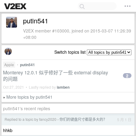
putin541
V2EX member #103000, joined on 2015-03-07 11:26:39
+08:00
Switch topics list
Apple
•
putin541
Monterey 12.0.1 似乎修好了一些 external display
2
的问题
Oct 27, 2021 • Lastly replied by
iamben
More topics by putin541
»
putin541's recent replies
Replied to a topic by fancy2020
你们的键盘尺寸都是多大的？
5 月 1 日
›
hhkb