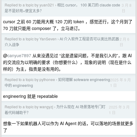
Replied to a topic by yuan321
相比 cursor， 100 美刀的 claude code
3 月 8
›
日
是不是好用+便宜太多？
cursor 之前 60 刀能用大概 120 刀的 token ，感觉还行，这个月到了
70 刀就只能用 composer 了，立马退订。
Replied to a topic by YanSeven
AI 介入软件工程是否可以类比热武器
2 月 6
›
日
介入战争
@
canyue7897
从来没遇见过 “这是遗留问题，不是我引入的”，跟 AI
的交流应为以明确的要求（你想要什么），现象的说明（现在是什么
样的）为主，指责是没有用的。
Replied to a topic by pythonee
如何理解 sofeware engineering
2025 年 9 月
›
1 日
中的 engineering
engineering 就是 repeatable
Replied to a topic by wangyzj
为什么现在 AI 场景落地专门盯
2025 年 3 月
›
1 日
着代码辅助干？
想象一下如果机器人可以作为 AI Agent 的话，可以落地的场景就更多
了