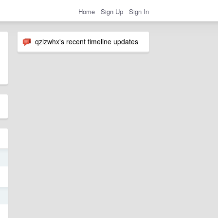
Home
Sign Up
Sign In
qzlzwhx's recent timeline updates
1
1