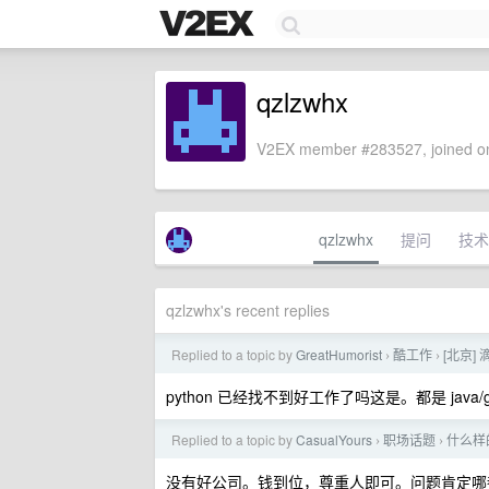
qzlzwhx
V2EX member #283527, joined on
qzlzwhx
提问
技术
qzlzwhx's recent replies
Replied to a topic by
GreatHumorist
酷工作
[北京]
›
›
python 已经找不到好工作了吗这是。都是 java/
Replied to a topic by
CasualYours
职场话题
什么样
›
›
没有好公司。钱到位，尊重人即可。问题肯定哪