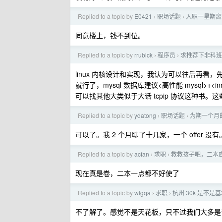
Replied to a topic by
E0421
职场话题
入职一星期离
›
›
同意楼上，钱不到位。
Replied to a topic by
rrubick
程序员
求推荐下非科班
›
›
linux 内核设计和实现，我认为可以往后再
就行了，mysql 数据库建议<高性能 mysql>+<
可以找其他大类似于大话 tcpip 协议这种
Replied to a topic by
ydatong
职场话题
为期一个月
›
›
可以了。我 2 个月聊了十几家，一个 offer 没有
Replied to a topic by
acfan
求职
救救孩子吧，二本应
›
›
现在真是卷，二本一点都不好使了
Replied to a topic by
wlgqa
求职
杭州 30k 是不是
›
›
不了解了。感觉不是天花板，只不过我们大多是