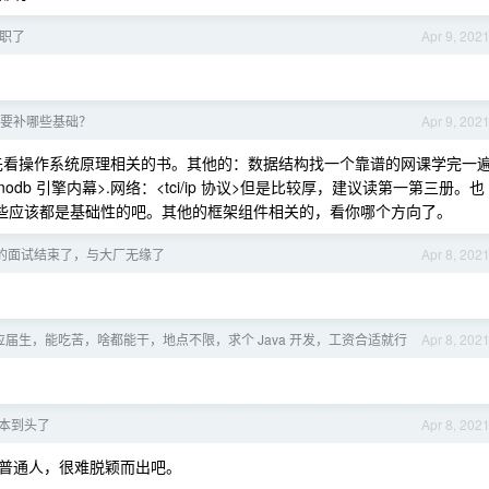
职了
Apr 9, 202
要补哪些基础？
Apr 9, 202
看，先看操作系统原理相关的书。其他的：数据结构找一个靠谱的网课学完一
innodb 引擎内幕>.网络：<tci/ip 协议>但是比较厚，建议读第一第三册。也
书。这些应该都是基础性的吧。其他的框架组件相关的，看你哪个方向了。
的面试结束了，与大厂无缘了
Apr 8, 202
。
届生，能吃苦，啥都能干，地点不限，求个 Java 开发，工资合适就行
Apr 8, 202
基本到头了
Apr 8, 202
普通人，很难脱颖而出吧。