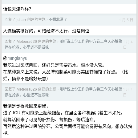
话说天津咋样？
回复了 jcharr 创建的主题
不想北漂了
1 月 5 日
›
大连确实挺好的，可惜经济不太行，没啥岗位
回复了 Meteora626 创建的主题
刚听说上份工作的甲方卷王今天心脏骤
1 月 4
›
日
停在抢救，心里还不是滋味
@
minglanyu
我吃进过医院两回，还好只是需要吊水。根本没人管。
在某种意义上来说，大品牌预制菜可能比美团苍蝇馆子好点。（比
烂，俩都不是啥好玩意）
回复了 Meteora626 创建的主题
刚听说上份工作的甲方卷王今天心脏骤
1 月 4
›
日
停在抢救，心里还不是滋味
我倒是觉得救回来更惨，
进了 ICU 有可能染上超级细菌，在里面各种机器吊着生不如死。
就算活回来了可见的肝损伤、肾损伤，等后遗症。
再然后这种进过医院猝死，公司后面很可能会觉得有风向，想办法搞
掉。