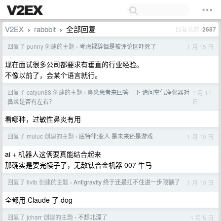
V2EX
rabbbit
全部回复
回复总数
2687
›
›
回复了 punny 创建的主题
考虑裸辞但是被评论区吓死了
1 月 15 日
›
现在面试很多公司都要求有垂直的行业经验。
不像以前了，会某个语言就行。
回复了 catyun88 创建的主题
鼻炎患者来回答一下 请问空气净化器对
1 月 11
›
日
鼻炎是否有左右？
看哪种，过敏性鼻炎有用
回复了 muluc 创建的主题
底特律:变人 是未来还是游戏
1 月 10 日
›
ai + 机器人这俩要真能结合起来
那确实是要完犊子了，无敌钛合金机器 007 牛马
回复了 livib 创建的主题
Antigravity 终于还是扛不住进一步限额了
1 月 10 日
›
全都用 Claude 了 dog
回复了 jcharr 创建的主题
不想北漂了
1 月 5 日
›