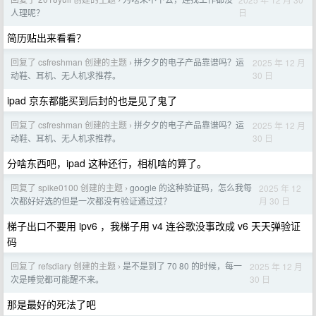
›
日
人理呢？
简历贴出来看看？
回复了 csfreshman 创建的主题
拼夕夕的电子产品靠谱吗？运
2025 年 12 月
›
30 日
动鞋、耳机、无人机求推荐。
ipad 京东都能买到后封的也是见了鬼了
回复了 csfreshman 创建的主题
拼夕夕的电子产品靠谱吗？运
2025 年 12 月
›
30 日
动鞋、耳机、无人机求推荐。
分啥东西吧，ipad 这种还行，相机啥的算了。
回复了 spike0100 创建的主题
google 的这种验证码，怎么我每
2025 年 12
›
月 30 日
次都好好选的但是一次都没有验证通过过？
梯子出口不要用 ipv6 ，我梯子用 v4 连谷歌没事改成 v6 天天弹验证
码
回复了 refsdiary 创建的主题
是不是到了 70 80 的时候，每一
2025 年 12 月
›
30 日
次是睡觉都可能醒不来。
那是最好的死法了吧