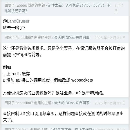
回复了 rabbbit 创建的主题
记性太差， API 总是记了忘，忘了记，有
1 月 2
›
日
啥解决经验吗？
@
LandCruiser
转去干啥了？
回复了 fionasit007 创建的主题
最大的 DDos 来自同事
2025 年 12 月 31 日
›
这个还是看业务场景吧，只是举个栗子，在保证服务器不会被打瘫的
前提下把锅甩给前端。
例如
1 上 redis 缓存
2 增加 a2 接口的调用难度，例如改成 websockets
方便讲讲这块的业务逻辑吗？是啥业务，a2 是干嘛用的。
回复了 fionasit007 创建的主题
最大的 DDos 来自同事
2025 年 12 月 31 日
›
直接限制 a2 接口调用频率呗，这样问题直接就在测试的时候暴漏出
来了。
回复了 2018yuli 创建的主题
为啥呆不下去，连找工作都没
2025 年 12 月 30