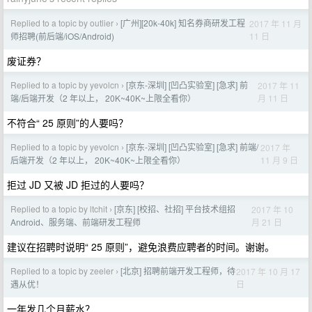
Replied to a topic by outlier
[广州][20k-40k] 知名券商研发工程
2017 年 11 月
›
11 日
师招聘(前后端/iOS/Android)
废证券？
Replied to a topic by yevolcn
[京东-深圳] [凹凸实验室] [急求] 前
2017 年 11
›
月 11 日
端/后端开发（2 年以上， 20K~40K~上限全看你）
不符合“ 25 原则”的人要吗？
Replied to a topic by yevolcn
[京东-深圳] [凹凸实验室] [急求] 前端/
2017 年
›
11 月 9 日
后端开发（2 年以上， 20K~40K~上限全看你）
拒过 JD 又被 JD 拒过的人要吗？
Replied to a topic by ltchit
[京东] [校招、社招] 平台技术组招
2017 年 10
›
月 21 日
Android、服务端、前端研发工程师
建议在招聘时说明“ 25 原则”，避免浪费应聘者的时间。谢谢。
Replied to a topic by zeeler
[北京] 招聘前端开发工程师，待
2017 年 10 月 17
›
日
遇从优！
一年发几个月薪水？