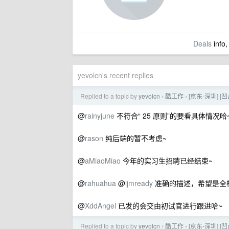
Deals
info,
yevolcn's recent replies
Replied to a topic by
yevolcn
酷工作
[京东-深圳] 
›
›
@
rainyjune
不符合“ 25 原则”的要看具体情况哈
@
rason
纯后端的暂不考虑~
@
aMiaoMiao
今年的实习生招聘已经结束~
@
rahuahua
@
ljmready
准确的描述，希望是全
@
XddAngel
已发的会交由初试官进行跟进哈~
Replied to a topic by
yevolcn
酷工作
[京东-深圳] 
›
›