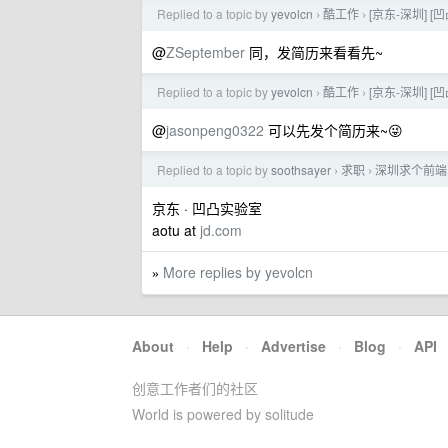
Replied to a topic by
yevolcn
酷工作
[京东-深圳] 
›
›
@
ZSeptember
同，发简历来看看先~
Replied to a topic by
yevolcn
酷工作
[京东-深圳] 
›
›
@
jasonpeng0322
可以先发个简历来~😜
Replied to a topic by
soothsayer
求职
深圳求个前端
›
›
京东 · 凹凸实验室
aotu at
jd.com
More replies by yevolcn
»
About
·
Help
·
Advertise
·
Blog
·
API
创意工作者们的社区
World is powered by solitude