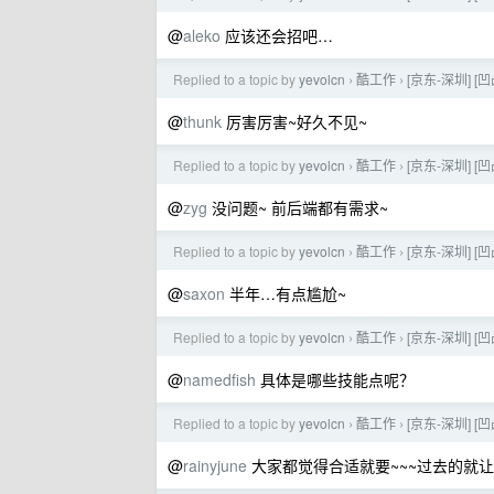
@
aleko
应该还会招吧…
Replied to a topic by
yevolcn
酷工作
[京东-深圳] 
›
›
@
thunk
厉害厉害~好久不见~
Replied to a topic by
yevolcn
酷工作
[京东-深圳] 
›
›
@
zyg
没问题~ 前后端都有需求~
Replied to a topic by
yevolcn
酷工作
[京东-深圳] 
›
›
@
saxon
半年…有点尴尬~
Replied to a topic by
yevolcn
酷工作
[京东-深圳] 
›
›
@
namedfish
具体是哪些技能点呢？
Replied to a topic by
yevolcn
酷工作
[京东-深圳] 
›
›
@
rainyjune
大家都觉得合适就要~~~过去的就让