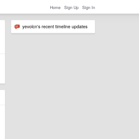
Home
Sign Up
Sign In
yevolcn's recent timeline updates