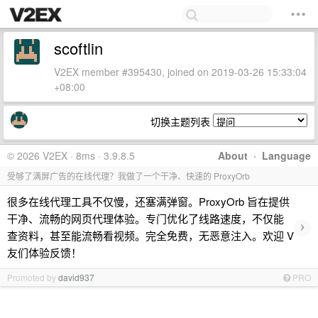
scoftlin
V2EX member #395430, joined on 2019-03-26 15:33:04
+08:00
切换主题列表
© 2026 V2EX · 8ms · 3.9.8.5
About
·
Language
受够了满屏广告的在线代理？我做了一个干净、快速的 ProxyOrb
很多在线代理工具不仅慢，还塞满弹窗。ProxyOrb 旨在提供
干净、流畅的网页代理体验。专门优化了线路速度，不仅能
›
查资料，甚至能流畅看视频。完全免费，无恶意注入。欢迎 V
友们体验反馈！
Promoted by
david937
PRO