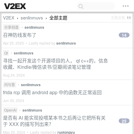
V2EX
senlinmuvs
全部主题
主题总数
11
›
›
分享创造
•
senlinmuvs
召神防线发布了
14
Apr 25, 2025 • Lastly replied by
senlinmuvs
Qt
•
senlinmuvs
寻找一起开发这个开源项目的人， qt c++的，信息
收藏、Kindle/微信读书/豆瓣阅读笔记管理
Aug 24, 2024
问与答
•
senlinmuvs
frida rcp 调用 android app 中的函数无正常返回
Jun 20, 2024
OpenAI
•
senlinmuvs
是否有 AI 能实现投喂某本书之后再让它把所有关
25
于 XXX 的描写列出来？
May 20, 2024 • Lastly replied by
ruotongyu