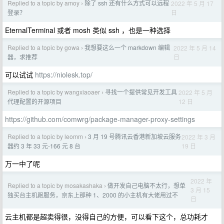
Replied to a topic by amoy
除了 ssh 还有什么方式可以远程
2022 年 5 月 17
›
日
登录？
EternalTerminal 或者 mosh 类似 ssh ，也是一种选择
Replied to a topic by gowa
我想要这么一个 markdown 编辑
2022 年 5 月 14
›
日
器，求推荐
可以试试
https://niolesk.top/
Replied to a topic by wangxiaoaer
寻找一个提供常见开发工具
2022 年 5 月
›
12 日
代理配置的开源项目
https://github.com/comwrg/package-manager-proxy-settings
Replied to a topic by leomm
3 月 19 号腾讯云香港新加坡云服务
2022 年 3 月
›
19 日
器约 3 年 33 元-166 元 8 台
万一中了呢
2022 年
Replied to a topic by mosakashaka
做开发自己电脑不太行，想单
›
3 月 15
独买台主机跑服务，京东上那种 1、2000 的小主机有大佬用过不
日
云主机都是超卖得很，没得自己的方便，可以看下这个，总功耗才