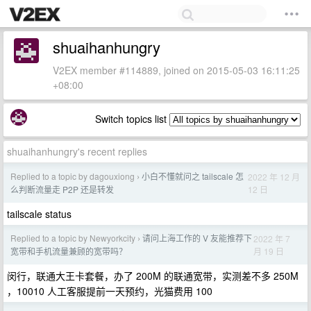
shuaihanhungry
V2EX member #114889, joined on 2015-05-03 16:11:25
+08:00
Switch topics list
shuaihanhungry's recent replies
Replied to a topic by dagouxiong
小白不懂就问之 tailscale 怎
2022 年 12 月
›
12 日
么判断流量走 P2P 还是转发
tailscale status
Replied to a topic by Newyorkcity
请问上海工作的 V 友能推荐下
2022 年 7
›
月 19 日
宽带和手机流量兼顾的宽带吗？
闵行，联通大王卡套餐，办了 200M 的联通宽带，实测差不多 250M
，10010 人工客服提前一天预约，光猫费用 100