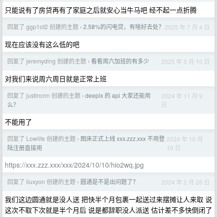
只能说有了房贷再有了家庭之后就安心当牛马吧 经不起一点折腾
回复了 ggp1ot2 创建的主题
2.58%的闪电贷，有啥好去处？
2025 年 7 月 4 日
›
现在应该没有这么低的吧
回复了 jeremyding 创建的主题
看看周六加班的有多少
2025 年 5 月 10 日
›
对我们来说周六周日就是正常上班
回复了 justincnn 创建的主题
deeplx 的 api 大家还能用
2024 年 11 月 9
›
日
么？
不能用了
回复了 Lowlife 创建的主题
图床正式上线 xxx.zzz.xxx 不用登
2024 年 10 月
›
10 日
陆注册直接用
https://xxx.zzz.xxx/xxx/2024/10/10/hio2wq.jpg
回复了 liuxyon 创建的主题
圆通是不是出问题了？
2024 年 2 月 26 日
›
我们这边圆通就是没人送 把快半个月包裹一起送过来摆摊让人来取 说
这次不取下次就是半个月后 说是都辞职没人派送 估计差不多快倒闭了