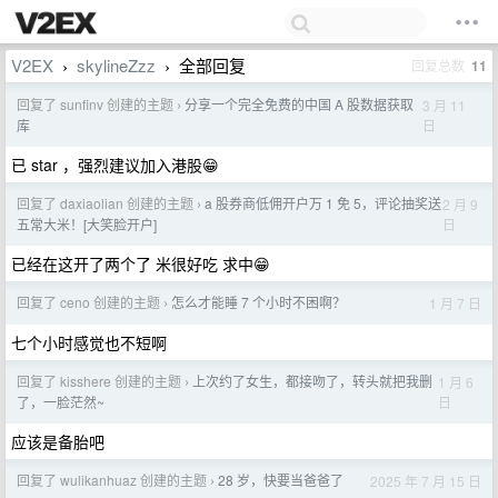
V2EX
skylineZzz
全部回复
回复总数
11
›
›
回复了 sunfinv 创建的主题
分享一个完全免费的中国 A 股数据获取
3 月 11
›
日
库
已 star ，强烈建议加入港股😁
回复了 daxiaolian 创建的主题
a 股券商低佣开户万 1 免 5，评论抽奖送
2 月 9
›
日
五常大米！[大笑脸开户]
已经在这开了两个了 米很好吃 求中😁
回复了 ceno 创建的主题
怎么才能睡 7 个小时不困啊？
1 月 7 日
›
七个小时感觉也不短啊
回复了 kisshere 创建的主题
上次约了女生，都接吻了，转头就把我删
1 月 6
›
日
了，一脸茫然~
应该是备胎吧
回复了 wulikanhuaz 创建的主题
28 岁，快要当爸爸了
2025 年 7 月 15 日
›