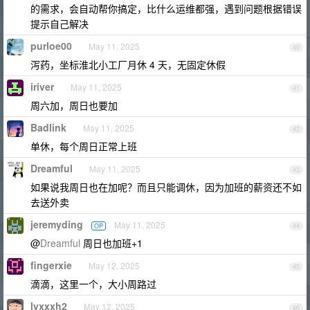
的需求，会自动帮你搞定，比什么运维都强，遇到问题根据错误
提示自己解决
purloe00
May 11, 2025
40
泻药，坐标淮北小工厂月休 4 天，无固定休假
iriver
May 11, 2025
41
周六加，周日也要加
Badlink
May 11, 2025
42
单休，每个周日正常上班
Dreamful
May 11, 2025
43
如果说我周日也在加呢？而且只能调休，因为加班的薪资还不如
去送外卖
jeremyding
May 11, 2025
OP
44
@
Dreamful
周日也加班+1
fingerxie
May 12, 2025
45
滴滴，这里一个，大小周路过
lyxxxh2
May 12, 2025
46