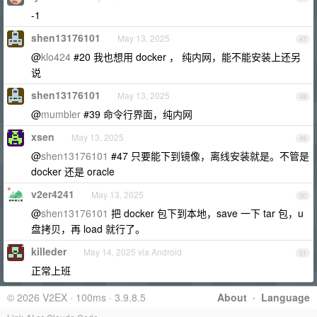
-1
shen13176101
May 13, 2025
47
@
klo424
#20 我也想用 docker ， 纯内网，能不能安装上还另
说
shen13176101
May 13, 2025
48
@
mumbler
#39 命令行界面，纯内网
xsen
May 13, 2025
49
@
shen13176101
#47 只要能下到镜像，离线安装就是。不管是
docker 还是 oracle
v2er4241
May 13, 2025
50
@
shen13176101
把 docker 包下到本地，save 一下 tar 包，u
盘拷贝，再 load 就行了。
killeder
May 14, 2025 via Android
51
正常上班
© 2026 V2EX · 100ms · 3.9.8.5
About
·
Language