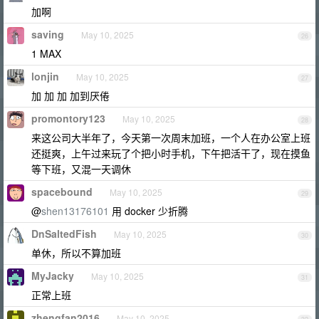
加啊
saving
May 10, 2025
26
1 MAX
lonjin
May 10, 2025
27
加 加 加 加到厌倦
promontory123
May 10, 2025
28
来这公司大半年了，今天第一次周末加班，一个人在办公室上班
还挺爽，上午过来玩了个把小时手机，下午把活干了，现在摸鱼
等下班，又混一天调休
spacebound
May 10, 2025
29
@
shen13176101
用 docker 少折腾
DnSaltedFish
May 10, 2025
30
单休，所以不算加班
MyJacky
May 10, 2025
31
正常上班
zhengfan2016
May 10, 2025