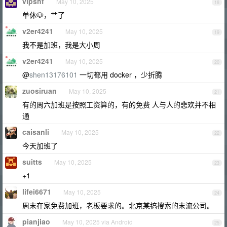
vipshf
May 10, 2025
18
单休🐶，艹了
v2er4241
May 10, 2025
19
我不是加班，我是大小周
v2er4241
May 10, 2025
20
@
shen13176101
一切都用 docker ，少折腾
zuosiruan
May 10, 2025
21
有的周六加班是按照工资算的，有的免费 人与人的悲欢并不相
通
caisanli
May 10, 2025
22
今天加班了
suitts
May 10, 2025
23
+1
lifei6671
May 10, 2025
24
周末在家免费加班，老板要求的。北京某搞搜索的末流公司。
pianjiao
May 10, 2025 via Android
25