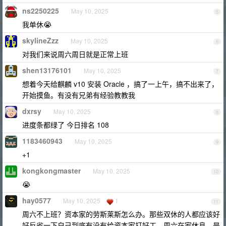
ns2250225
May 10, 2025
5
我单休😭
skylineZzz
May 10, 2025
6
对我们来说周六周日就是正常上班
shen13176101
May 10, 2025
7
想着今天给麒麟 v10 安装 Oracle ，搞了一上午，搞不出来了，
开始摸鱼。有没有兄弟有经验教教我
dxrsy
May 10, 2025
8
进度条都绿了 今日排名 108
1183460943
May 10, 2025
9
+1
kongkongmaster
May 10, 2025
10
😭
hay0577
May 10, 2025
1
11
周六不上班？资本家的劳斯莱斯怎么办。那些双休的人都应该好
好反省一下自己到底有没有给资本家打好工，周六在家休息，是