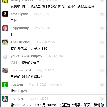
32
真爽啊你们，我这里的排期都是满的，做不完还得加班做...
sme11ycat
May 10, 2025
33
单休
tingyunsay
May 10, 2025
34
1
TheEricZhou
May 10, 2025
35
软件外包公司，基本 996
yrEv15Ywr4BN0pz5
May 10, 2025
36
请问是哪里的公司？
Felldeadbird
May 10, 2025
37
自己的项目加班算吗？
huaweii
May 11, 2025 via Android
38
@
chengzhi
mumbler
May 11, 2025
39
@
shen13176101
#7 用 cursor ，远程连上机器，聊天告诉他你