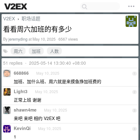
V2EX
职场话题
›
看看周六加班的有多少
By
jeremyding
at May 10, 2025 · 6567 views
周六
加班
人数
51 replies
•
2025-05-14 13:30:40 +08:00
668866
May 10, 2025
1
加班、加什么班、周六就是来摸鱼挣加班费的
Light3
May 10, 2025
2
正常上班 谢谢
shawn4me
May 10, 2025
3
来吧 来吧 相约 V2EX 吧
KevinQi
May 10, 2025
4
1