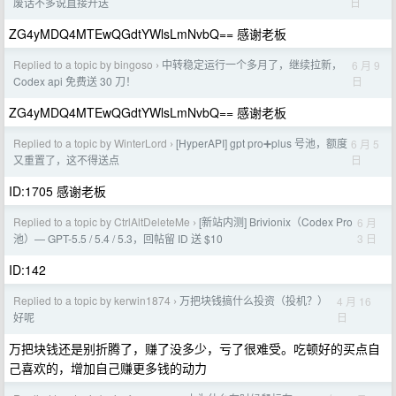
日
废话不多说直接开送
ZG4yMDQ4MTEwQGdtYWlsLmNvbQ== 感谢老板
Replied to a topic by bingoso
中转稳定运行一个多月了，继续拉新，
6 月 9
›
日
Codex api 免费送 30 刀！
ZG4yMDQ4MTEwQGdtYWlsLmNvbQ== 感谢老板
Replied to a topic by WinterLord
[HyperAPI] gpt pro➕plus 号池，额度
6 月 5
›
日
又重置了，这不得送点
ID:1705 感谢老板
Replied to a topic by CtrlAltDeleteMe
[新站内测] Brivionix（Codex Pro
6 月
›
3 日
池）— GPT-5.5 / 5.4 / 5.3，回帖留 ID 送 $10
ID:142
Replied to a topic by kerwin1874
万把块钱搞什么投资（投机？）
4 月 16
›
日
好呢
万把块钱还是别折腾了，赚了没多少，亏了很难受。吃顿好的买点自
己喜欢的，增加自己赚更多钱的动力