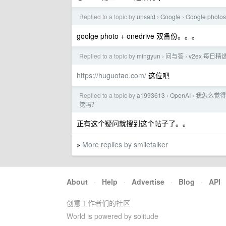
Replied to a topic by
unsaid
Google
Google phot
›
›
goolge photo + onedrive 双备份。。。
Replied to a topic by
mingyun
问与答
v2ex 每日精
›
›
https://huguotao.com/
这位吧
Replied to a topic by
a1993613
OpenAI
我怎么觉得 S
›
›
觉吗？
正有这个疑问就搜到这个帖子了。。
More replies by smiletalker
»
About
·
Help
·
Advertise
·
Blog
·
API
创意工作者们的社区
World is powered by solitude