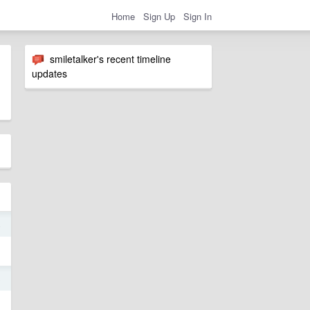
Home
Sign Up
Sign In
smiletalker's recent timeline
updates
4
3