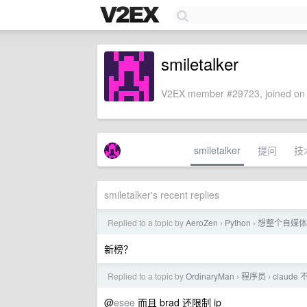
smiletalker
V2EX member #29723, joined on 
smiletalker
提问
技
smiletalker's recent replies
Replied to a topic by
AeroZen
Python
想整个自媒体
›
›
新榜？
Replied to a topic by
OrdinaryMan
程序员
claud
›
›
@
esee
而且 brad 还限制 ip