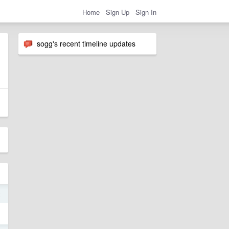
Home
Sign Up
Sign In
sogg's recent timeline updates
2