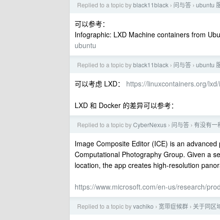
Replied to a topic by
black11black
问与答
ubun
›
›
可以参考：
Infographic: LXD Machine containers from U
ubuntu
Replied to a topic by
black11black
问与答
ubun
›
›
可以考虑 LXD：
https://linuxcontainers.org/lxd/
LXD 和 Docker 的差异可以参考：
Replied to a topic by
CyberNexus
问与答
有没有一
›
›
Image Composite Editor (ICE) is an advanced 
Computational Photography Group. Given a set
location, the app creates high-resolution pan
https://www.microsoft.com/en-us/research/pro
Replied to a topic by
vachiko
宽带症候群
关于同区域
›
›