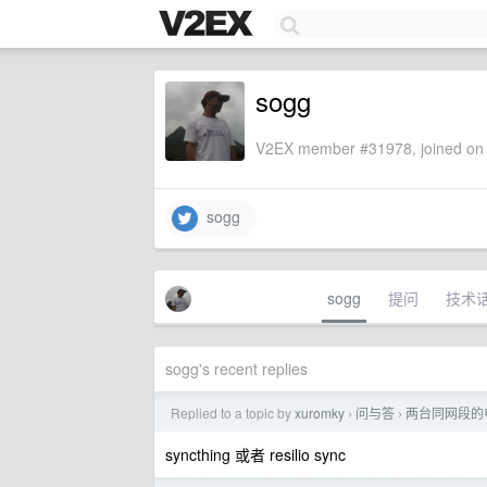
sogg
V2EX member #31978, joined on 
sogg
sogg
提问
技术
sogg's recent replies
Replied to a topic by
xuromky
问与答
两台同网段的
›
›
syncthing 或者 resilio sync