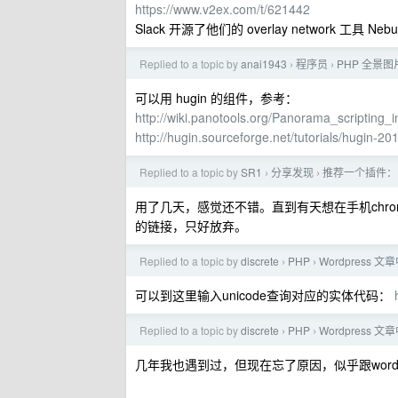
https://www.v2ex.com/t/621442
Slack 开源了他们的 overlay network 工具 Nebu
Replied to a topic by
anai1943
程序员
PHP 全景
›
›
可以用 hugin 的组件，参考：
http://wiki.panotools.org/Panorama_scripting_i
http://hugin.sourceforge.net/tutorials/hugin-20
Replied to a topic by
SR1
分享发现
推荐一个插件： Th
›
›
用了几天，感觉还不错。直到有天想在手机chrome
的链接，只好放弃。
Replied to a topic by
discrete
PHP
Wordpres
›
›
可以到这里输入unicode查询对应的实体代码：
Replied to a topic by
discrete
PHP
Wordpres
›
›
几年我也遇到过，但现在忘了原因，似乎跟word