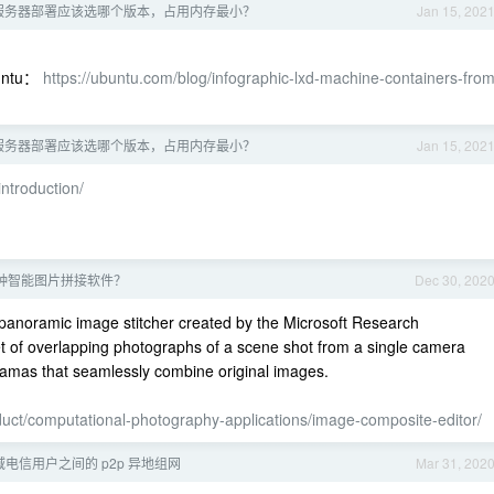
tu 服务器部署应该选哪个版本，占用内存最小？
Jan 15, 202
buntu：
https://ubuntu.com/blog/infographic-lxd-machine-containers-from
tu 服务器部署应该选哪个版本，占用内存最小？
Jan 15, 202
introduction/
种智能图片拼接软件？
Dec 30, 202
panoramic image stitcher created by the Microsoft Research
 of overlapping photographs of a scene shot from a single camera
oramas that seamlessly combine original images.
duct/computational-photography-applications/image-composite-editor/
电信用户之间的 p2p 异地组网
Mar 31, 202