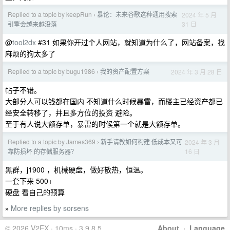
Replied to a topic by keepRun
暴论：未来谷歌这种通用搜索
2024 年 5 月
›
31 日
引擎会越来越没落
@
tool2dx
#31 如果你开过个人网站，就知道为什么了，网站备案，找
麻烦的狗太多了
Replied to a topic by bugu1986
我的资产配置方案
2024 年 3 月 28 日
›
帖子不错。
大部分人可以钱都在国内 不知道什么时候暴雷，而楼主已经资产都已
经安全转移了，并且多方位的投资 避险。
至于有人说大额存单，暴雷的时候第一个就是大额存单。
Replied to a topic by James369
新手请教如何构建 低成本又可
2024 年 3 月
›
16 日
靠防损坏 的存储服务器？
黑群，j1900 ，机械硬盘，做好散热，恒温。
一套下来 500+
硬盘 看自己的预算
More replies by sorsens
»
© 2026 V2EX · 10ms · 3.9.8.5
About
·
Language