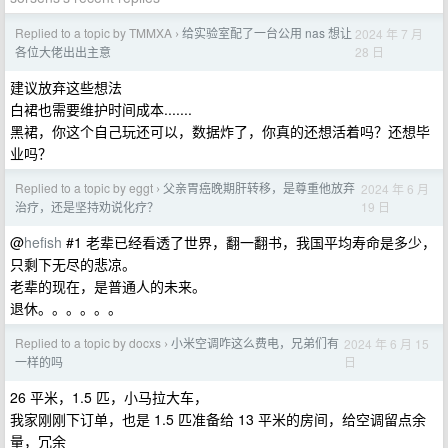
Replied to a topic by TMMXA
给实验室配了一台公用 nas 想让
2024 年 7 月
›
28 日
各位大佬出出主意
建议放弃这些想法
白裙也需要维护时间成本.......
黑裙，你这个自己玩还可以，数据炸了，你真的还想活着吗？还想毕
业吗？
Replied to a topic by eggt
父亲胃癌晚期肝转移，是尊重他放弃
2024 年 6 月
›
19 日
治疗，还是坚持劝说化疗？
@
hefish
#1 老辈已经看透了世界，翻一翻书，我国平均寿命是多少，
只剩下无尽的悲凉。
老辈的现在，是普通人的未来。
退休。。。。。。
Replied to a topic by docxs
小米空调咋这么费电，兄弟们有
2024 年 6 月 15
›
日
一样的吗
26 平米，1.5 匹，小马拉大车，
我家刚刚下订单，也是 1.5 匹准备给 13 平米的房间，给空调留点余
量，冗余