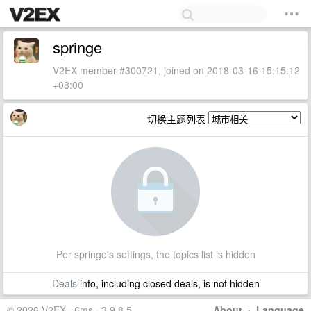
springe
V2EX member #300721, joined on 2018-03-16 15:15:12
+08:00
切换主题列表
Per springe's settings, the topics list is hidden
Deals
info, including closed deals, is not hidden
© 2026 V2EX · 6ms · 3.9.8.5
About
·
Language