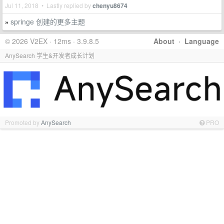
Jul 11, 2018 • Lastly replied by
chenyu8674
springe 创建的更多主题
»
© 2026 V2EX · 12ms · 3.9.8.5
About
·
Language
AnySearch 学生&开发者成长计划
Promoted by
AnySearch
PRO