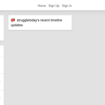
Home
Sign Up
Sign In
struggletoday's recent timeline
updates