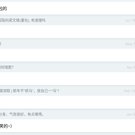
包的
指向梁文锋(量化), 有道理吗
Jul 1
续
May 
如何增肥？
Apr 
面领取 | 新年不“抓马”，放自己一“马”！
Feb 1
 的分身，气氛很好，有点难得。
Jan 
笑的~）