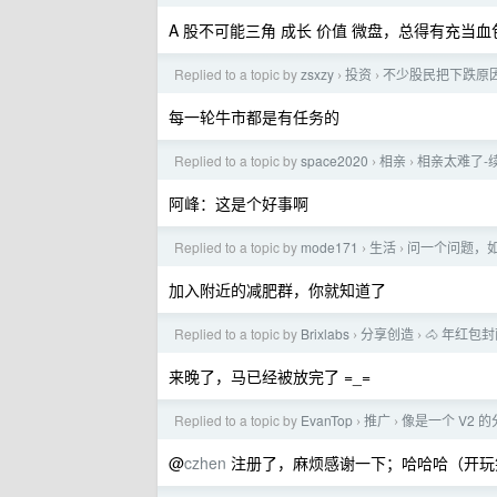
A 股不可能三角 成长 价值 微盘，总得有充当血
Replied to a topic by
zsxzy
投资
不少股民把下跌原因
›
›
每一轮牛市都是有任务的
Replied to a topic by
space2020
相亲
相亲太难了-
›
›
阿峰：这是个好事啊
Replied to a topic by
mode171
生活
问一个问题，
›
›
加入附近的减肥群，你就知道了
Replied to a topic by
Brixlabs
分享创造
🐴 年红包封
›
›
来晚了，马已经被放完了 =_=
Replied to a topic by
EvanTop
推广
像是一个 V2
›
›
@
czhen
注册了，麻烦感谢一下；哈哈哈（开玩