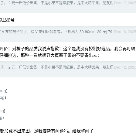
子， 2 元一斤低价出售，不是小果不是瑕疵果，是中大精品果，朋友们
Dec 17, 202
我的卫星号
 V 友的橙子到了，给 V 友们反馈看看。（规格为 80-90mm, 20 斤) 79
Dec 16, 202
评价；对橙子的品质我说声抱歉；这个是我没有控制好选品，我会再叮嘱
仔细挑选，那种一看就很丑大概率干果的不要寄出去；
子， 2 元一斤低价出售，不是小果不是瑕疵果，是中大精品果，朋友们
Dec 12, 202
.png
)
jpg
)
ng
)
pg
)
址都加载不出来图，是我姿势有问题吗。给我整闷了