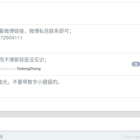
可看微博链接，微博私信联系即可；
9272504111
学而不博那就是没见识；
3
replied by
YadongZhang
油光，不要带数字小键盘的。
班
3 days ag