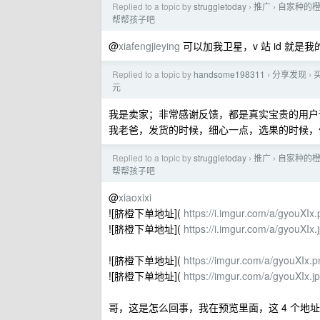
Replied to a topic by
struggletoday
推广
自家种的橙
›
›
帮帮孩子吧
@
xiafengjieying
可以加我卫星，v 站 id 就是
Replied to a topic by
handsome198311
分享发现
买
›
›
元
我是卖家；非常感谢反馈，都是真实宝贵的用户
我老爸，发货的时候，细心一点，选果的时候，
Replied to a topic by
struggletoday
推广
自家种的橙
›
›
帮帮孩子吧
@
xiaoxixi
![脐橙下单地址](
https://i.imgur.com/a/gyouXIx
![脐橙下单地址](
https://i.imgur.com/a/gyouXIx.
![脐橙下单地址](
https://imgur.com/a/gyouXIx.p
![脐橙下单地址](
https://imgur.com/a/gyouXIx.j
哥，这是怎么回事，我在预览里面，这 4 个地