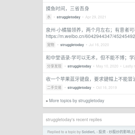
摸鱼时间，三省吾身
水
•
struggletoday
•
Apr 29, 2021
泉州-小橘猫领养，两个月左右；有意者
https://m.weibo.cn/6042944347/452454
宠物
•
struggletoday
•
Jul 16, 2020
和中堂语录-学可以无术，但不能不博；
分享发现
•
struggletoday
•
May 10, 2020
• Lastly 
收一个苹果蓝牙键盘，要求键帽上不能冒
二手交易
•
struggletoday
•
Oct 16, 2019
More topics by struggletoday
»
struggletoday's recent replies
Replied to a topic by
SoldierL
投资
炒股炒的影响上
›
›