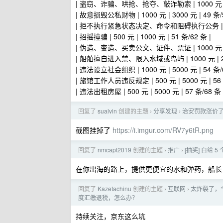
| 盗窃、诈骗、哄抢、抢夺、敲诈勒索 | 1000 元 | 300
| 故意损毁公私财物 | 1000 元 | 3000 元 | 49 条/5
| 拒不执行紧急状态决定、命令和阻碍执行公务 | 500 元 
| 招摇撞骗 | 500 元 | 1000 元 | 51 条/62 条 |
| 伪造、变造、买卖公文、证件、票证 | 1000 元 | 500
| 船舶擅自进入禁、限入水域或岛屿 | 1000 元 | 2000
| 违法设立社会组织 | 1000 元 | 5000 元 | 54 条/6
| 旅馆工作人员违反规定 | 500 元 | 5000 元 | 56 
| 违法出租房屋 | 500 元 | 5000 元 | 57 条/68 条 
回复了
sualvin
创建的主题
分享发现
治安罚款涨价
›
›
截图挂掉了
https://i.imgur.com/RV7y6tR.png
回复了
nmcapt2019
创建的主题
推广
[抽奖] 白给
›
›
在你出海的路上，提供更便宜的水和弹药，船长
回复了
Kazetachinu
创建的主题
互联网
太炸裂了，
›
›
度汇缴退税，怎么办？
持续关注，京东这么坑