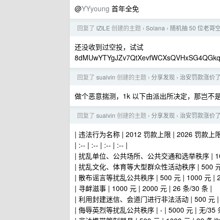
@
YYyoung
首年全免
回复了
IZILE
创建的主题
Solana
随机抽 50 位老哥空
›
›
还没收到过空投，试试
8dMUwYTYgJZv7QtXevfWCXsQVHxSG4QGkq
回复了
sualvin
创建的主题
分享发现
治安罚款涨价
›
›
做个恶意揣测，1k 以下由派出所决定，那岂不
回复了
sualvin
创建的主题
分享发现
治安罚款涨价
›
›
| 违法行为名称 | 2012 罚款上限 | 2026 罚款上
| :-- | :-- | :-- | :-- |
| 扰乱单位、公共场所、公共交通和选举秩序 | 1000 元 |
| 扰乱文化、体育等大型群众性活动秩序 | 500 元 | 10
| 散布谣言等扰乱公共秩序 | 500 元 | 1000 元 | 24
| 寻衅滋事 | 1000 元 | 2000 元 | 26 条/30 条 |
| 利用封建迷信、会道门进行非法活动 | 500 元 | 100
| 侮辱英烈等扰乱公共秩序 | - | 5000 元 | 无/35 