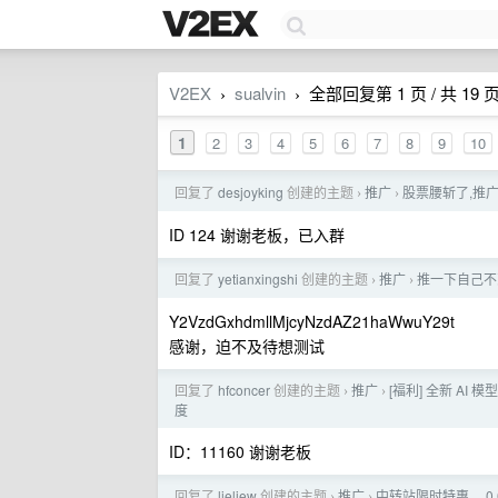
V2EX
sualvin
全部回复第 1 页 / 共 19 
›
›
1
2
3
4
5
6
7
8
9
10
回复了
desjoyking
创建的主题
推广
股票腰斩了,推广自
›
›
ID 124 谢谢老板，已入群
回复了
yetianxingshi
创建的主题
推广
推一下自己不到
›
›
Y2VzdGxhdmllMjcyNzdAZ21haWwuY29t
感谢，迫不及待想测试
回复了
hfconcer
创建的主题
推广
[福利] 全新 AI 模
›
›
度
ID：11160 谢谢老板
回复了
lieliew
创建的主题
推广
中转站限时特惠， 0.
›
›