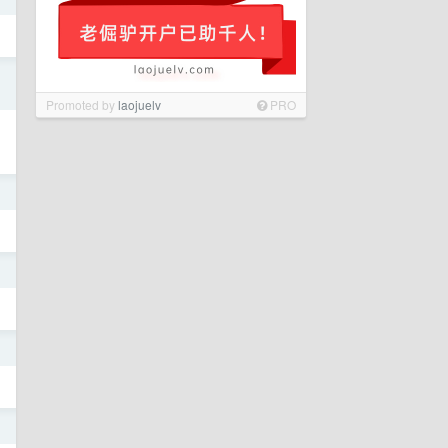
日
Promoted by
laojuelv
PRO
日
日
日
日