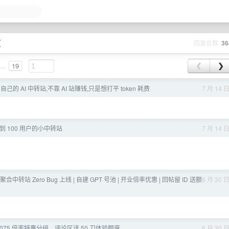
页
回复总数
36
...
19
❮
❯
己的 AI 中转站,不靠 AI 站赚钱,只是想打平 token 耗费
7 月 14 
 100 用户的小中转站
7 月 14 
型聚合中转站 Zero Bug 上线 | 自建 GPT 号池 | 开业倍率优惠 | 回帖留 ID 送额
6 月 30 
075 倍率特惠分组，评论区送 50 刀体验额度
6 月 30 