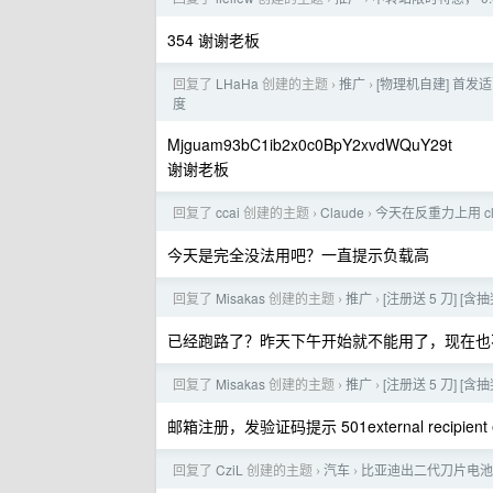
354 谢谢老板
回复了
LHaHa
创建的主题
推广
[物理机自建] 首发适配
›
›
度
Mjguam93bC1ib2x0c0BpY2xvdWQuY29t
谢谢老板
回复了
ccai
创建的主题
Claude
今天在反重力上用 c
›
›
今天是完全没法用吧？一直提示负载高
回复了
Misakas
创建的主题
推广
[注册送 5 刀] [含
›
›
已经跑路了？昨天下午开始就不能用了，现在也
回复了
Misakas
创建的主题
推广
[注册送 5 刀] [含
›
›
邮箱注册，发验证码提示 501external recipient e
回复了
CziL
创建的主题
汽车
比亚迪出二代刀片电池了，
›
›