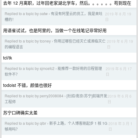
去年 12 月离职，过年回老家湖北学车，然后。。。。。。苟到现在
Replied to a topic by oatw
有没有阿里云的员工，我是来吐
2019 年 8 月 19
›
日
槽的！
用语雀试试，也是阿里的，当做一个在线笔记非常好用
Replied to a topic by tconey
你用过哪些已经灭亡或濒临灭亡
2019 年 6 月 19
›
日
的编程语言
tcl/tk
Replied to a topic by sjmcefc2
能推荐一款好用的日程管理
2019 年 6 月 17
›
日
软件不？
todoist 不错，颜值也很好
Replied to a topic by perry2008084
[社招/南京/苏宁]前端开发
2019 年 6 月 6
›
日
工程师
苏宁口碑确实太差
Replied to a topic by qlbr
新手上路，个人博客刚起步 1 核 1G
2018 年 3 月 1
›
日
够用吗？