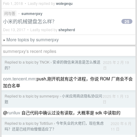
Feb 1, 2018 • Lastly replied by
wolegequ
问与答
•
summerpxy
小米的机械键盘怎么样？
25
Dec 13, 2017 • Lastly replied by
shepherd
More topics by summerpxy
»
summerpxy's recent replies
Replied to a topic by TNOK
安卓的微信来消息是怎么推送
2025 年 2 月 19
›
日
的？
com.tencent.mm
:push,刚开机就有这个进程，你说 ROM 厂商会不会
加白名单
Replied to a topic by summerpxy
小米应用商店隐私协议问
2025 年 1 月 13
›
日
题
@
runliuv
自己代码中确认过没有读取，大概率是 sdk 中读取的
Replied to a topic by TottiSun
今年失业的大佬们，现在焦虑
2020 年 6 月
›
11 日
吗？还是已经开始慢慢适应了？