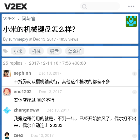
V2EX
问与答
›
小米的机械键盘怎么样？
By
summerpxy
at Dec 13, 2017 · 4858 views
小米
机械
键盘
怎么样
25 replies
•
2017-12-14 10:17:56 +08:00
sephinh
Dec 13, 2017
1
不折腾就认樱桃轴就行，其他这个档次的都差不多
eric1202
Dec 13, 2017
2
实体店摸过 真的不行
zhangneww
Dec 13, 2017
3
我旁边哥们用的就是，不到一年，已经开始抽风了，偶尔打不出
来，偶尔自动连击 23333
zeex
Dec 13, 2017
4