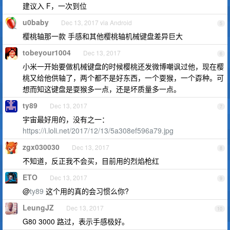
建议入 F，一次到位
u0baby
Dec 13, 2017 via Android
5
樱桃轴那一款 手感和其他樱桃轴机械键盘差异巨大
tobeyour1004
Dec 13, 2017
6
小米一开始要做机械键盘的时候樱桃还发微博嘲讽过他，现在樱
桃又给他供轴了，两个都不是好东西，一个耍猴，一个孬种。可
想而知这键盘是耍猴多一点，还是坏质量多一点。
ty89
Dec 13, 2017
7
宇宙最好用的，没有之一：
https://i.loli.net/2017/12/13/5a308ef596a79.jpg
zgx030030
Dec 13, 2017
8
不知道，反正我不会买，目前用的烈焰枪红
ETO
Dec 13, 2017
9
@
ty89
这个用的真的会习惯么你?
LeungJZ
Dec 13, 2017
10
G80 3000 路过，表示手感极好。