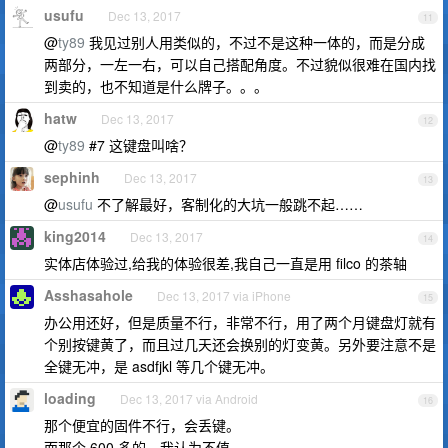
usufu
Dec 13, 2017
11
@
ty89
我见过别人用类似的，不过不是这种一体的，而是分成
两部分，一左一右，可以自己搭配角度。不过貌似很难在国内找
到卖的，也不知道是什么牌子。。。
hatw
Dec 13, 2017
12
@
ty89
#7 这键盘叫啥？
sephinh
Dec 13, 2017
13
@
usufu
不了解最好，客制化的大坑一般跳不起……
king2014
Dec 13, 2017
14
实体店体验过,给我的体验很差,我自己一直是用 filco 的茶轴
Asshasahole
Dec 13, 2017 via iPhone
15
办公用还好，但是质量不行，非常不行，用了两个月键盘灯就有
个别按键黄了，而且过几天还会换别的灯变黄。另外要注意不是
全键无冲，是 asdfjkl 等几个键无冲。
loading
Dec 13, 2017 via Android
16
那个便宜的固件不行，会丢键。
而那个 600 多的，我认为不值。