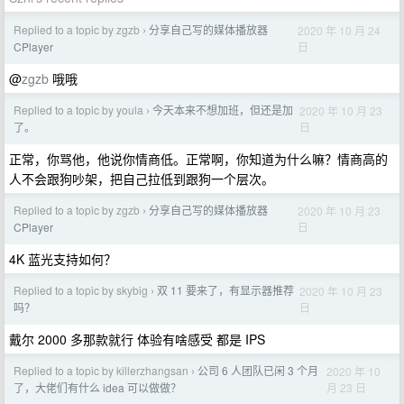
Replied to a topic by zgzb
分享自己写的媒体播放器
2020 年 10 月 24
›
日
CPlayer
@
zgzb
哦哦
Replied to a topic by youla
今天本来不想加班，但还是加
2020 年 10 月 23
›
日
了。
正常，你骂他，他说你情商低。正常啊，你知道为什么嘛？情商高的
人不会跟狗吵架，把自己拉低到跟狗一个层次。
Replied to a topic by zgzb
分享自己写的媒体播放器
2020 年 10 月 23
›
日
CPlayer
4K 蓝光支持如何？
Replied to a topic by skybig
双 11 要来了，有显示器推荐
2020 年 10 月 23
›
日
吗？
戴尔 2000 多那款就行 体验有啥感受 都是 IPS
Replied to a topic by killerzhangsan
公司 6 人团队已闲 3 个月
2020 年 10
›
月 23 日
了，大佬们有什么 idea 可以做做？