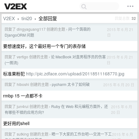
V2EX
tini20
全部回复
回复总数
32
›
›
回复了 dingyaguang117 创建的主题
问一个蒟蒻的
2015 年 6 月 21
›
日
DjangoORM 问题
要想速度好，这个最好用一个专门的表存储
回复了 vertigo 创建的主题
论 MacBook 对直男程序员的伤害
2015 年 6 月 21
›
日
(一图流)
标准果粉犯
http://pic.zdface.com/upload/20118511168770.jpg
回复了 hiboshi 创建的主题
pycharm 太卡了如何破
2015 年 6 月 20 日
›
rmbp 15 一点都不卡
回复了 jun4rui 创建的主题
Ruby 在 Web 和元编程方面外，还
2015 年 6 月
›
20 日
有哪些不错的应用方向?
更好用的shell
回复了 sutking 创建的主题
晒一下大家的工作台吧~~交流一下工
2015 年 6 月
›