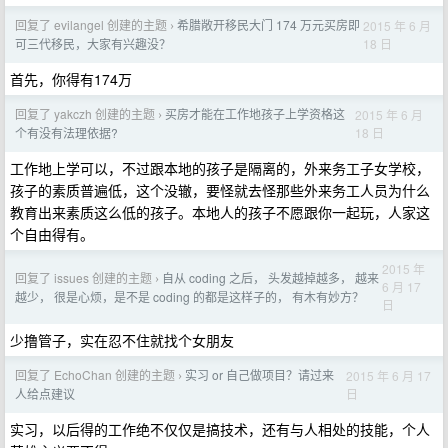
回复了 evilangel 创建的主题
希腊敞开移民大门 174 万元买房即
2015 年 6 月
›
18 日
可三代移民，大家有兴趣没？
首先，你得有174万
回复了 yakczh 创建的主题
买房才能在工作地孩子上学资格这
2015 年 6 月
›
18 日
个有没有法理依据?
工作地上学可以，不过跟本地的孩子是隔离的，外来务工子女学校，
孩子的素质普遍低，这个没辙，要怪就去怪那些外来务工人员为什么
教育出来素质这么低的孩子。本地人的孩子不愿跟你一起玩，人家这
个自由得有。
2015 年
回复了 issues 创建的主题
自从 coding 之后， 头发越掉越多， 越来
›
6 月 17
越少， 很是心烦，是不是 coding 的都是这样子的， 有木有妙方？
日
少撸管子，实在忍不住就找个女朋友
回复了 EchoChan 创建的主题
实习 or 自己做项目？请过来
2015 年 6 月 17
›
日
人给点建议
实习，以后得的工作绝不仅仅是搞技术，还有与人相处的技能，个人