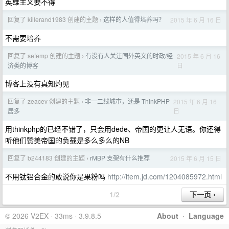
英雄主义要不得
回复了 killerand1983 创建的主题
这样的人值得培养吗？
2015 年 6 月 16 日
›
不需要培养
回复了 sefemp 创建的主题
有没有人关注国外英文的时政/经
2015 年 6 月 16
›
日
济类的博客
博客上没有真知灼见
回复了 zeacev 创建的主题
非一二线城市，还是 ThinkPHP
2015 年 6 月 16
›
日
居多
用thinkphp的已经不错了，只会用dede、帝国的更让人无语。你还得
听他们赞美帝国的负载是多么多么的NB
回复了 b244183 创建的主题
rMBP 支架有什么推荐
2015 年 6 月 15 日
›
不用钛铝合金的敢说你是果粉吗
http://item.jd.com/1204085972.html
1/2
© 2026 V2EX · 33ms · 3.9.8.5
About
·
Language