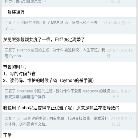
20 日
作台布置摆设经验灵感~~
一群装逼万一
回复了 ist 创建的主题
用了 MBP15 后，感觉已经回不去
2015 年 6 月 19
›
日
了……
梦见跟张靓颖共度了一宿，已经决定离婚了
回复了 silianbo 创建的主题
为什么 要这样说：人生苦短，我
2015 年 6 月 18
›
日
用 Python
节省的时间：
1、写的时候节省
2、读代码、维护的时候节省（python的杀手锏）
回复了 bibizhang 创建的主题
我为什么不爱用 MacBook 的触摸
2015 年 6 月
›
18 日
板双指滚动屏幕这个操作
我说用了mbp以后变得举止优雅了呢，原来是翘兰花指导致的
回复了 jelinet 创建的主题
同事离职，代码交接给我，基本没什
2015 年 6 月
›
18 日
么注释，还不愿意写文档。
正常