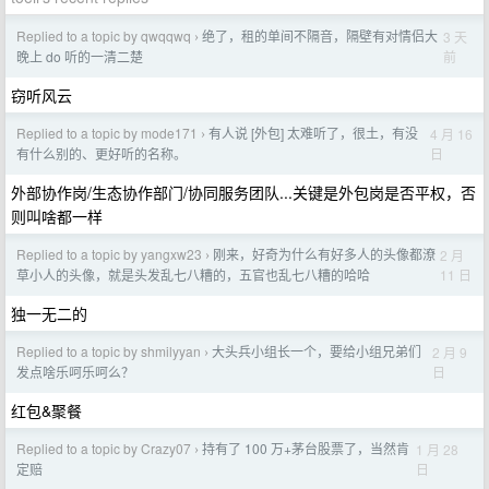
Replied to a topic by qwqqwq
绝了，租的单间不隔音，隔壁有对情侣大
3 天
›
前
晚上 do 听的一清二楚
窃听风云
Replied to a topic by mode171
有人说 [外包] 太难听了，很土，有没
4 月 16
›
日
有什么别的、更好听的名称。
外部协作岗/生态协作部门/协同服务团队...关键是外包岗是否平权，否
则叫啥都一样
Replied to a topic by yangxw23
刚来，好奇为什么有好多人的头像都潦
2 月
›
11 日
草小人的头像，就是头发乱七八糟的，五官也乱七八糟的哈哈
独一无二的
Replied to a topic by shmilyyan
大头兵小组长一个，要给小组兄弟们
2 月 9
›
日
发点啥乐呵乐呵么？
红包&聚餐
Replied to a topic by Crazy07
持有了 100 万+茅台股票了，当然肯
1 月 28
›
日
定赔