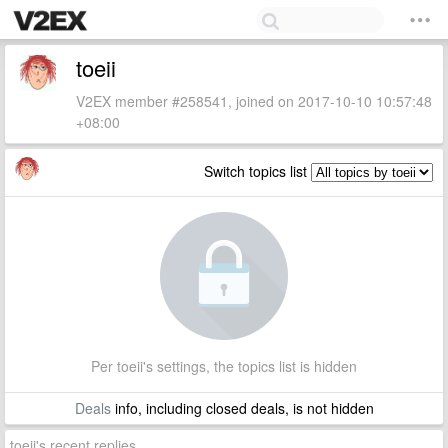
toeii
V2EX member #258541, joined on 2017-10-10 10:57:48
+08:00
Switch topics list
Per toeii's settings, the topics list is hidden
Deals
info, including closed deals, is not hidden
toeii's recent replies