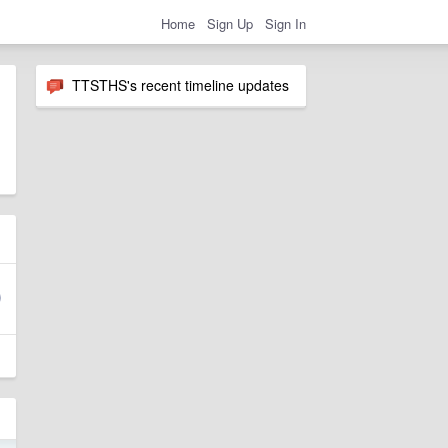
Home
Sign Up
Sign In
TTSTHS's recent timeline updates