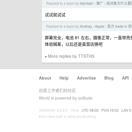
Replied to a topic by
liqinliqin
推广
找对象为什么要找
›
›
试试就试试
Replied to a topic by
Anshay
Apple
官方 trade i
›
›
屏幕完全，电池 81 左右，摄像正常，一直带壳使用
体验贼差，以后还是直营店换吧
More replies by TTSTHS
»
About
·
Help
·
Advertise
·
Blog
·
API
创意工作者们的社区
World is powered by solitude
VERSION: 3.9.8.5 · 15ms ·
UTC 08:02
·
PVG 16:02
·
LAX 0
♥ Do have faith in what you're doing.