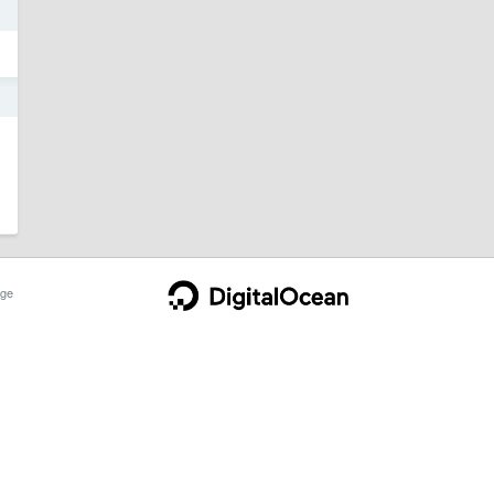
5
3
。
ge