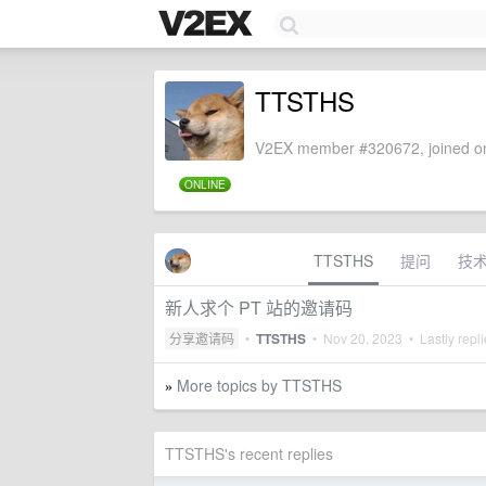
TTSTHS
V2EX member #320672, joined on
ONLINE
TTSTHS
提问
技
新人求个 PT 站的邀请码
分享邀请码
•
TTSTHS
•
Nov 20, 2023
• Lastly repl
More topics by TTSTHS
»
TTSTHS's recent replies