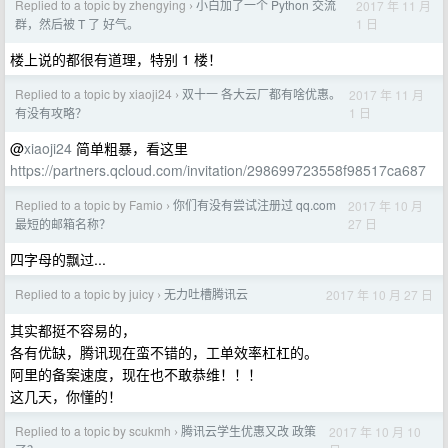
Replied to a topic by zhengying
小白加了一个 Python 交流
2017 年 11 月
›
1 日
群，然后被 T 了 好气。
楼上说的都很有道理，特别 1 楼！
Replied to a topic by xiaoji24
双十一 各大云厂都有啥优惠。
2017 年 11 月
›
1 日
有没有攻略？
@
xiaoji24
简单粗暴，看这里
https://partners.qcloud.com/invitation/298699723558f98517ca687
Replied to a topic by Famio
你们有没有尝试注册过 qq.com
2017 年 10 月
›
27 日
最短的邮箱名称？
四字母的飘过...
Replied to a topic by juicy
无力吐槽腾讯云
2017 年 10 月 27 日
›
其实都挺不容易的，
各有优缺，腾讯现在蛮不错的，工单效率杠杠的。
阿里的备案速度，现在也不敢恭维！！！
这几天，你懂的！
Replied to a topic by scukmh
腾讯云学生优惠又改 政策
2017 年 10 月 10
›