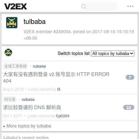
tuibaba
V2EX member #249004, joined on 2017-08-16 15:15:19
+08:00
Switch topics list
全球工单系统
•
tuibaba
大家有没有遇到登录 v2 账号显示 HTTP ERROR
7
404
Aug 3, 2018 • Lastly replied by
iX
问与答
•
tuibaba
求比较靠谱的 DNS 解析商
32
Oct 1, 2017 • Lastly replied by
Cp0204
More topics by tuibaba
»
tuibaba's recent replies