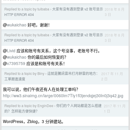
Replied to a topic by tuibaba
大家有没有遇到登录 v2 账号显示
2018 年 8 月
›
3 日
HTTP ERROR 404
@
wukaichao
好吧，谢谢！
Replied to a topic by tuibaba
大家有没有遇到登录 v2 账号显示
2018 年 8 月
›
3 日
HTTP ERROR 404
@
Livid
应该和账号有关系，这个号没事，老账号不行。
@
wukaichao
你的最后如何恢复的？
@
x7395759
应该是和账号有关系！
Replied to a topic by Biny
這就是騰訊雲吊打月餅雲的地方：
2017 年 11 月
›
2 日
工單跟進速度
我可以说，他们午夜还有人在处理工单吗？
http://ww3.sinaimg.cn/large/0060lm7Tly1fl3jendqjej30ln0j3q42.jpg
Replied to a topic by EnginDee
你们的个人网站都是怎么搭建
2017 年 11 月
›
1 日
的？怎样能方便快捷？
WordPress，Zblog，3 分钟建站。