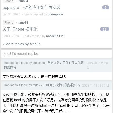
iPhone
•
txno34
app store 下架的应用如何再安装
9
Jan 31, 2023 • Lastly replied by
dreenpone
iPhone
•
txno34
关于 iPhone 换电池
28
Feb 4, 2023 • Lastly replied by
abcde51111
More topics by txno34
»
txno34's recent replies
Replied to a topic by jobscolin
刚需绿钻，目前有什么优惠
2024 年 7 月 20
›
日
的渠道吗
酷狗概念版每天送 vip ，是一样的曲库吧
Replied to a topic by mrfox
iPad 用小火箭时能够投屏吗
2023 年 11 月 30 日
›
ipad 可以直出，转接头插根线就行了，不用那些花里胡哨的，而且现
在感觉 ipad 的投屏不如安卓好用，最近夸克网盘投到投影仪上总是
卡，干脆扩展坞一边插 hdmi 一边插 ipad 的 c 口，起码能看了，后来
拿个安卓的旧机投屏试下，流畅到飞起……