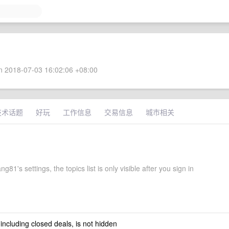
 2018-07-03 16:02:06 +08:00
技术话题
好玩
工作信息
交易信息
城市相关
g81's settings, the topics list is only visible after you sign in
 including closed deals, is not hidden