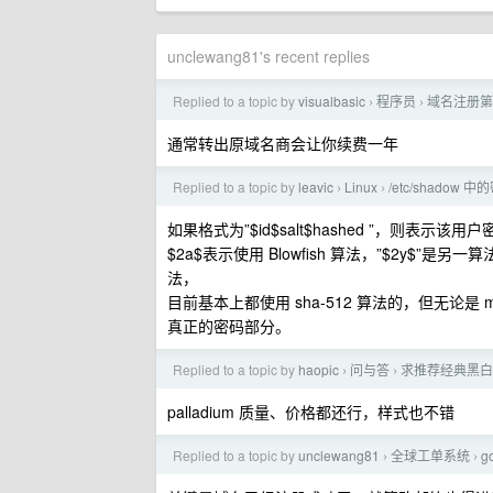
unclewang81's recent replies
Replied to a topic by
visualbasic
程序员
域名注册第
›
›
通常转出原域名商会让你续费一年
Replied to a topic by
leavic
Linux
/etc/shado
›
›
如果格式为”$id$salt$hashed ”，则表示该
$2a$表示使用 Blowfish 算法，”$2y$”是另一算法长
法，
目前基本上都使用 sha-512 算法的，但无论是 md5
真正的密码部分。
Replied to a topic by
haopic
问与答
求推荐经典黑白
›
›
palladium 质量、价格都还行，样式也不错
Replied to a topic by
unclewang81
全球工单系统
g
›
›