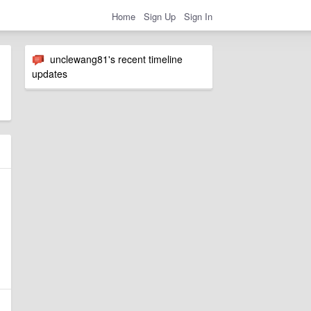
Home
Sign Up
Sign In
unclewang81's recent timeline
updates