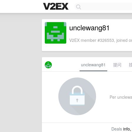
unclewang81
V2EX member #326553, joined on
unclewang81
提问
Per unclewan
Deals
info,