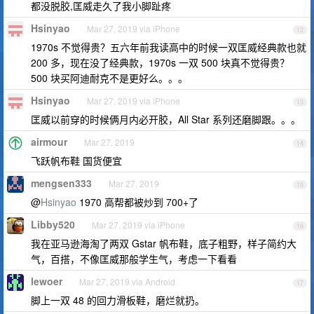
都没脱胶,匡威走久了我小脚趾疼
Hsinyao
Mar 27, 2019 via iPhone
12
1970s 不觉得贵？五六年前我读高中的时候一双匡威经典款也就
200 多，现在没了经典款，1970s 一双 500 块真不觉得贵？
500 块买阿迪耐克不是更好么。。。
Hsinyao
Mar 27, 2019 via iPhone
13
匡威以前穿的时候俩月内必开胶，All Star 系列还磨脚跟。。。
airmour
Mar 27, 2019
14
飞跃帆布鞋 国货便宜
mengsen333
Mar 27, 2019
15
@
Hsinyao
1970 高帮都被炒到 700+了
Libby520
Mar 27, 2019 via iPhone
16
我在亚马逊海淘了两双 Gstar 帆布鞋，底子粗野，样子简约大
气，百搭，不像匡威那般学生气，考虑一下看看
lewoer
Mar 27, 2019 via Android
17
脚上一双 48 的回力滑板鞋，磨烂就扔。