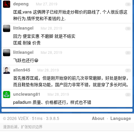
depeng
Mar 27, 2019
18
匡威,vans 这俩牌子已经开始走炒鞋价的路线了, 个人很反感这
种行为,情怀党和不差钱的上.
littleangel
Mar 28, 2019
19
回力 便宜实惠 不磨脚 就是不结实
匡威 耐操 价贵
littleangel
Mar 28, 2019
20
飞跃也还行😁
allen945
Mar 28, 2019
21
首先推荐匡威，但是刚开始穿的前几次非常磨脚，好处是耐穿，
而且鞋垫有除臭功能，国产回力非常不错，就是穿了多长时间。
unclewang81
Mar 28, 2019
22
palladium 质量、价格都还行，样式也不错
© 2026 V2EX · 51ms · 3.9.8.5
About
·
Language
漫游后湖，扩张知识边界