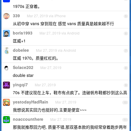
1970s 正穿着。
339
Mar 27, 2019 via iPhone
5
从初中穿 vans 穿到现在 感觉 vans 质量真是越来越不行
boris1993
Mar 27, 2019 via Android
6
匡威+1
dobelee
Mar 27, 2019 via Android
7
匡威 1970。质量杠杠的。
Solace202
Mar 27, 2019
8
double star
yingqi7
Mar 27, 2019
9
70s 不建议现在上车，鞋市有点疯了。连破帆布鞋都抄到这么高
yestodayHadRain
Mar 27, 2019
10
我想说其实回力也挺好的,主要是便宜~~~
noaccounthere
Mar 27, 2019
11
那我就推荐回力吧, 质量不错,那双基本款的我经常穿着跑步两年