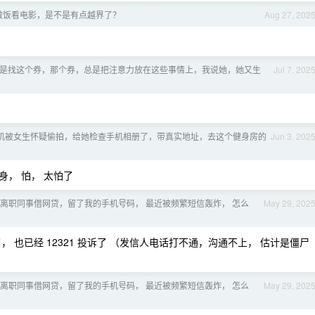
做饭看电影，是不是有点越界了？
Aug 27, 202
是找这个券，那个券，总是把注意力放在这些事情上，我说她，她又生
Jul 7, 202
机被女生怀疑偷拍，给她检查手机相册了，带真实地址，去这个健身房的
Jun 3, 202
， 怕， 太怕了
离职同事借网贷，留了我的手机号码， 最近被频繁短信轰炸， 怎么
May 29, 202
 也已经 12321 投诉了 （发信人电话打不通，沟通不上， 估计是僵尸
离职同事借网贷，留了我的手机号码， 最近被频繁短信轰炸， 怎么
May 29, 202