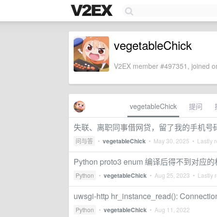
vegetableChick
V2EX member #497351, joined on
vegetableChick
提问
失联、离职同事借网贷，留了我的手机号码
问与答
•
vegetableChick
•
May 30, 2025
• Lastly r
Python proto3 enum 编译后得不
Python
•
vegetableChick
•
Aug 25, 2023
• Lastly 
uwsgi-http hr_instance_read(): Connection
Python
•
vegetableChick
•
Aug 11, 2022