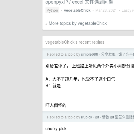
openpyxl 写 excel 文件遇到问题
Python
•
vegetableChick
•
Mar 23, 2021
• Lastly r
More topics by vegetableChick
»
vegetableChick's recent replies
Replied to a topic by
simple688
分享发现
饿了么平
›
›
别给差评了， 上班路上听见两个外卖小哥部分
A：大不了蹲几年，也受不了这个口气
B：就是
吓人倒怪的
Replied to a topic by
rrubick
git
请教 git 里怎么删
›
›
cherry-pick