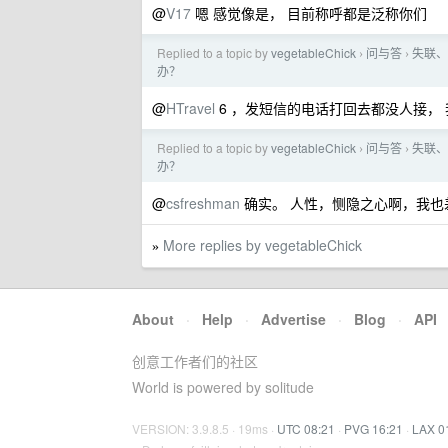
@
V17
嗯 感觉像是， 目前称呼都是泛称你们
Replied to a topic by
vegetableChick
问与答
失联、
›
›
办？
@
HTravel
6 ，发短信的电话打回去都没人接，
Replied to a topic by
vegetableChick
问与答
失联、
›
›
办？
@
csfreshman
确实。 人性，恻隐之心啊，我也
More replies by vegetableChick
»
About
·
Help
·
Advertise
·
Blog
·
API
创意工作者们的社区
World is powered by solitude
VERSION: 3.9.8.5 · 19ms ·
UTC 08:21
·
PVG 16:21
·
LAX 0