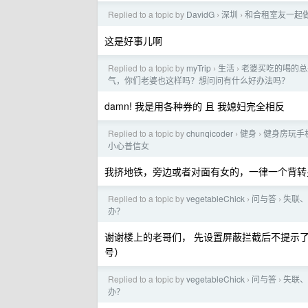
Replied to a topic by
DavidG
深圳
和合租室友一起
›
›
这是好事儿啊
Replied to a topic by
myTrip
生活
老婆买吃的喝的总
›
›
气，你们老婆也这样吗？想问问有什么好办法吗？
damn! 我是用各种券的 且 我媳妇完全相反
Replied to a topic by
chunqicoder
健身
健身房玩手
›
›
小心普信女
我挤地铁，旁边或者对面有女的，一律一个背转身
Replied to a topic by
vegetableChick
问与答
失联、
›
›
办？
谢谢楼上的老哥们， 先设置屏蔽拦截后不提示了，
号）
Replied to a topic by
vegetableChick
问与答
失联、
›
›
办？