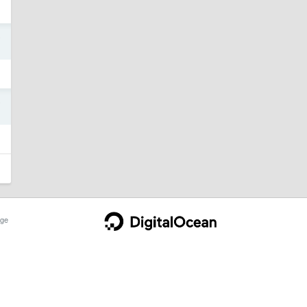
5
5
ge