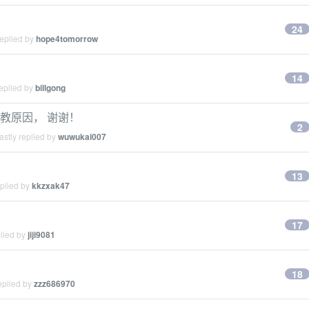
24
replied by
hope4tomorrow
14
eplied by
billgong
教原因， 谢谢！
2
stly replied by
wuwukai007
13
eplied by
kkzxak47
17
plied by
jiji9081
18
eplied by
zzz686970