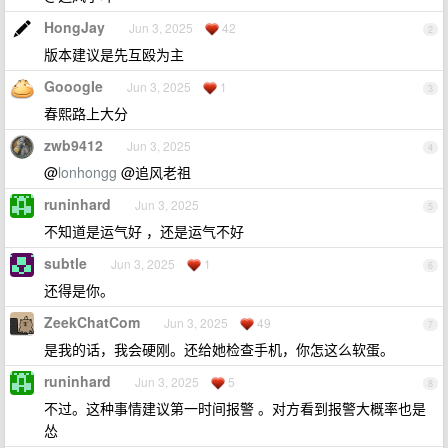
HongJay
Jun 3, 2025
42
2
版本建议是先互殴为主
GooogIe
Jun 3, 2025
1
3
春熙路上大分
zwb9412
Jun 3, 2025
4
@
lonhongg
@追风老祖
runinhard
Jun 3, 2025
5
不知道是运气好 ，还是运气不好
subtle
Jun 3, 2025
1
6
还得是你。
ZeekChatCom
Jun 3, 2025
49
7
是我的话，我会硬刚。还给她检查手机，你怎这么软蛋。
runinhard
Jun 3, 2025
5
8
不过。这种事情建议第一时间报警 。对方看到报警大概率也是
怂