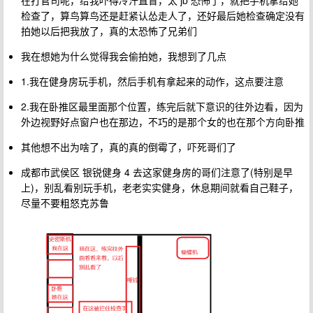
在打官司呢，给我吓得冷汗直冒，太 jb 恐怖了，就把手机拿给她
检查了，算鸟算鸟还是赶紧认怂走人了，还好最后她检查确定没有
拍她以后把我放了，真的太恐怖了兄弟们
我在想她为什么觉得我会偷拍她，我想到了几点
1.我在健身房玩手机，然后手机有拿起来的动作，这点要注意
2.我在卧推区最里面那个位置，练完后就下意识的往外边看，因为
外边视野好点窗户也在那边，不巧的是那个女的也在那个方向卧推
其他想不出为啥了，真的真的倒霉了，吓死哥们了
成都市武侯区 银锐健身 4 去这家健身房的哥们注意了(特别是早
上)，别乱看别玩手机，老老实实健身，休息期间就看自己鞋子，
尽量不要粗怒克苏鲁