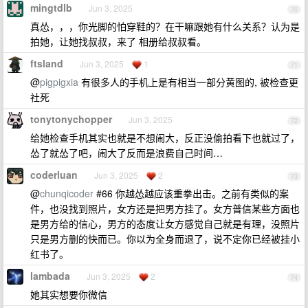
mingtdlb
Jun 3, 2025
70
真怂，，，你光脚的怕穿鞋的？在干嘛跟她有什么关系？认为是
拍她，让她找叔叔，来了 相册给叔叔看。
ftsland
Jun 3, 2025
1
71
@
pigpigxia
有很多人的手机上是有相当一部分黄图的, 被检查更
社死
tonytonychopper
Jun 3, 2025
72
给她检查手机其实也就是不想闹大，反正没偷拍看下也就过了，
怂了就怂了吧，闹大了反而是浪费自己时间…
coderluan
Jun 3, 2025
2
73
@
chunqicoder
#66 你越怂越应该重拳出击。之前有类似的案
件，也没找到照片，女方还是把男方挂了。女方普信某些方面也
是男方给的信心，男方的态度让女方感觉自己就是有理，没照片
只是男方删的快而已。你以为全身而退了，说不定你已经被挂小
红书了。
lambada
Jun 3, 2025
2
74
她其实想要你微信