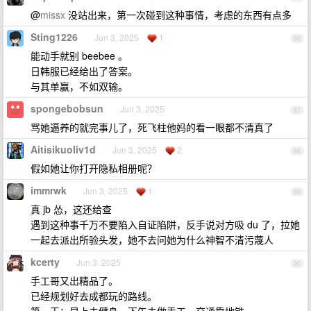
@
missx
没站出来，第一次碰到这种事情，考虑的东西有点多
Sting1226
Jun 3, 2025
1
86
能动手就别 beebee 。
日韩服已经给出了答案。
与其单赢，不如双输。
spongebobsun
Jun 3, 2025
87
骂她逼养的就完事儿了，死飞柱他妈的看一眼都不清真了
Aitisikuoliv1d
Jun 3, 2025
2
88
假如她让你打开隐私相册呢？
immrwk
Jun 3, 2025
1
89
真 jb 怂，这还给查
遇到这种事千万不要陷入自证陷阱，反手说对方吸 du 了，拉她
一起去派出所验头发，她不去问她为什么神智不清污蔑人
kcerty
Jun 3, 2025
90
手工哥又出精品了。
已经规划好去成都玩的路线。
第一天：早上去健身，下午去做手工，交通靠地铁