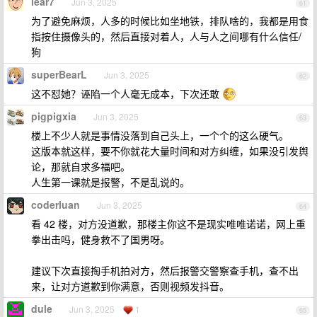
lear7
Jun 3, 2025
61
为了避免麻烦，人多的时候比如坐地铁，排队啥的，我都是用食
指按住摄像头的，然后直接对着人，人与人之间哪有什么信任/
狗
superBearL
Jun 3, 2025
62
这不怼她？诬陷一个人毫无成本，下次还敢
pigpigxia
Jun 3, 2025
63
楼上不少人就是事情没落到自己头上，一个个的这么硬气。
这版本就这样，要不你就花大量时间和对方纠缠，如果没引发舆
论，那就自求多福吧。
人生第一课就是报警，不是乱说的。
coderluan
Jun 3, 2025
64
看 42 楼，对方没道歉，那楼主你这不是现实唯唯诺诺，网上重
拳出击吗，健身救不了国男呀。
建议下次直接掏手机拍对方，然后报警交警察查手机，查不出
来，让对方道歉到你满意，否则视频发抖音。
dule
Jun 3, 2025
1
65