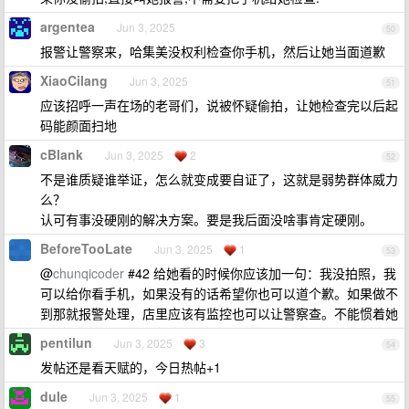
argentea
Jun 3, 2025
50
报警让警察来，哈集美没权利检查你手机，然后让她当面道歉
XiaoCilang
Jun 3, 2025
51
应该招呼一声在场的老哥们，说被怀疑偷拍，让她检查完以后起
码能颜面扫地
cBlank
Jun 3, 2025
2
52
不是谁质疑谁举证，怎么就变成要自证了，这就是弱势群体威力
么？
认可有事没硬刚的解决方案。要是我后面没啥事肯定硬刚。
BeforeTooLate
Jun 3, 2025
1
53
@
chunqicoder
#42 给她看的时候你应该加一句：我没拍照，我
可以给你看手机，如果没有的话希望你也可以道个歉。如果做不
到那就报警处理，店里应该有监控也可以让警察查。不能惯着她
pentilun
Jun 3, 2025
3
54
发帖还是看天赋的，今日热帖+1
dule
Jun 3, 2025
1
55