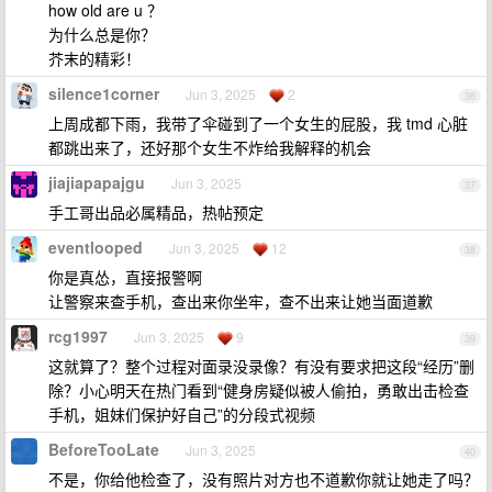
how old are u ？
为什么总是你？
芥末的精彩！
silence1corner
Jun 3, 2025
2
36
上周成都下雨，我带了伞碰到了一个女生的屁股，我 tmd 心脏
都跳出来了，还好那个女生不炸给我解释的机会
jiajiapapajgu
Jun 3, 2025
37
手工哥出品必属精品，热帖预定
eventlooped
Jun 3, 2025
12
38
你是真怂，直接报警啊
让警察来查手机，查出来你坐牢，查不出来让她当面道歉
rcg1997
Jun 3, 2025
9
39
这就算了？整个过程对面录没录像？有没有要求把这段“经历”删
除？小心明天在热门看到“健身房疑似被人偷拍，勇敢出击检查
手机，姐妹们保护好自己”的分段式视频
BeforeTooLate
Jun 3, 2025
40
不是，你给他检查了，没有照片对方也不道歉你就让她走了吗？