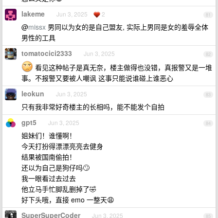
lakeme
Jun 3, 2025
2
81
@
missx
男同以为女的是自己盟友, 实际上男同是女的羞辱全体
男性的工具
tomatocici2333
Jun 3, 2025
82
看见这种帖子是真无奈，楼主做得也没错，真报警又是一堆
事。不报警又要被人嘲讽 这事只能说谁碰上谁恶心
leokun
Jun 3, 2025
83
只有我非常好奇楼主的长相吗，能不能发个自拍
gpt5
Jun 3, 2025
84
姐妹们！谁懂啊！
今天打扮得漂漂亮亮去健身
结果被国南偷拍！
还以为自己是狗仔吗🙄
我一眼看过去过去
他立马手忙脚乱删掉了🤣
好下头哦，直接 emo 一整天😩
SuperSuperCoder
Jun 3, 2025
85