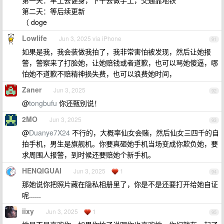
第二天：等后续更新
（ doge
Lowlife
Jun 3, 2025 via iPhone
91
如果是我，我会装做我拍了，我非常害怕被发现，然后让她报
警，警察来了打脸她，让她赔钱或者道歉，也可以骂她傻逼，哪
怕她不道歉不赔精神损失费，也可以浪费她时间，
Zaner
Jun 3, 2025
92
@
tongbufu
你还甄别说！
2MO
Jun 3, 2025
93
@
Duanye7X24
不行的，大概率仙女会赌，然后仙女三四千的自
拍手机，男生是旗舰机。你要真砸她手机当场变成你欺负她，要
求周围人报警，到时候还要赔她个新手机。
HENQIGUAI
Jun 3, 2025
1
94
那她说你把照片藏在隐私相册里了，你是不是还要打开给她自证
呢......
iixy
Jun 3, 2025
1
95