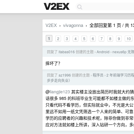
V2EX
vivagonna
全部回复第 1 页 / 共 1
›
›
1
2
3
4
5
6
7
8
9
10
回复了
itabas016
创建的主题
Android
nexus6p 
›
›
摔坏了？
回复了
az1996
创建的主题
程序员
2 年前端学习历
›
›
步步走向失业）
@
liangjie123
其实楼主没放出简历时我就大约猜出
话很多 985 的科班毕业生可能都不如楼主做的
只看代码不看学历，但实际就业中，不光是大公司
里远不如用一纸文凭筛选一个人来的简单、可靠，
学历的应聘者的兴趣和技术呢，除非你做到非常
应对方法就如楼上所讲，深入钻研一个方向，多