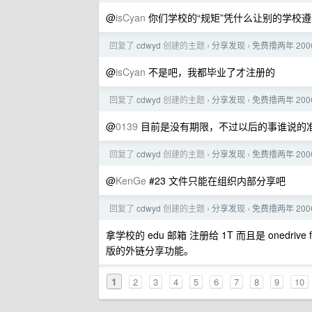
@
isCyan
你们学校的“规矩”凭什么让别的学校遵
回复了
cdwyd
创建的主题
分享发现
免费撸两年 200
›
›
@
isCyan
不是吧，我都毕业了才注册的
回复了
cdwyd
创建的主题
分享发现
免费撸两年 200
›
›
@
0139
目前是没有期限，不过以后的事谁说的
回复了
cdwyd
创建的主题
分享发现
免费撸两年 200
›
›
@
KenGe
#23 文件只能在组织内部分享吧
回复了
cdwyd
创建的主题
分享发现
免费撸两年 200
›
›
拿学校的 edu 邮箱 注册给 1T 而且是 onedr
版的外链分享功能。
1
2
3
4
5
6
7
8
9
10