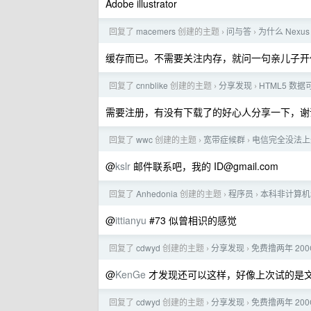
Adobe illustrator
回复了
macemers
创建的主题
问与答
为什么 Nexu
›
›
缓存而已。不需要关注内存，就问一句亲儿子开
回复了
cnnblike
创建的主题
分享发现
HTML5 数
›
›
需要注册，有没有下载了的好心人分享一下，谢
回复了
wwc
创建的主题
宽带症候群
电信完全没法上
›
›
@
kslr
邮件联系吧，我的
ID@gmail.com
回复了
Anhedonia
创建的主题
程序员
本科非计算机
›
›
@
ittianyu
#73 似曾相识的感觉
回复了
cdwyd
创建的主题
分享发现
免费撸两年 200
›
›
@
KenGe
才发现还可以这样，好像上次试的是
回复了
cdwyd
创建的主题
分享发现
免费撸两年 200
›
›