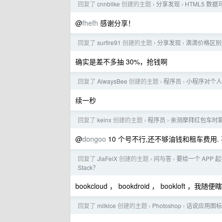
回复了
cnnblike
创建的主题
分享发现
HTML5 数
›
›
@
fhefh
感谢分享！
回复了
surfire91
创建的主题
分享发现
滴滴价格区别
›
›
确实是差不多抽 30%，抢钱啊
回复了
AlwaysBee
创建的主题
程序员
小程序对个人
›
›
续一秒
回复了
keinx
创建的主题
程序员
亲测摩拜红包车时薪 
›
›
@
dongoo
10 个号不行,还不够油钱和租车费用. 不
回复了
JiaFeiX
创建的主题
问与答
要给一个 APP 起
›
›
Stack？
bookcloud ， bookdroid ， bookloft 
回复了
milkice
创建的主题
Photoshop
话说应用图标
›
›