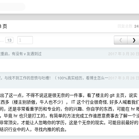
3 页
回复总数
24
...
13
❮
❯
无限重启，有没有 v 友遇到过
2017 年 3 月 30 
程，与找不到工作的悲愤与吐槽！（ 100%真实经历，看博主怎么一
2017 年 3 月 28 
了这一点，不得不说这是很无奈的一件事，看了楼主的 git 主页，说实
东西多（楼主别骄傲，牛人也不少）， IT 这个行业很奇怪, 好多人喊着我
，还是非常看重学历和专业的，你的兴趣、你自学的东西，可能在 hr 
毕竟 hr 也只是打工的，有简单的方法完成工作谁愿意费事去了解一个
非常顶尖，才能让人忽略你的学历，这是个无奈的现实。可能目前最好的
结识行业中的人，寻找内推的机会。