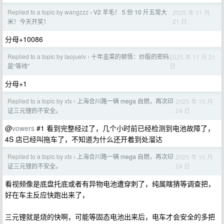
Replied to a topic by wangzzz
V2 羊毛！ 5 份 10 斤五常大
2025 年 11 月
›
21 日
米！今天开奖！
分母+10086
Replied to a topic by laojuelv
十年韭菜的顿悟：炒股的密码
2025 年 11 月 21
›
日
是“等待”
分母+1
Replied to a topic by xtx
上海合川路一辆 mega 自燃，再次印
2025 年 10 月
›
24 日
证三元锂的不安全。
@
vowers
#1 看到完整经过了，几个小时前已经检测到电池故障了，
4S 店已经叫拖车了，不知道为什么还开着到处溜达
Replied to a topic by xtx
上海合川路一辆 mega 自燃，再次印
2025 年 10 月
›
24 日
证三元锂的不安全。
看视频像是底盘托底或者有异物电池遭穿刺了，纯属瞎猜等调查把，
好在车主反应快跑出来了，
三元锂就是烧的快啊，可能等固态电池出来后，电车才会安全的多把