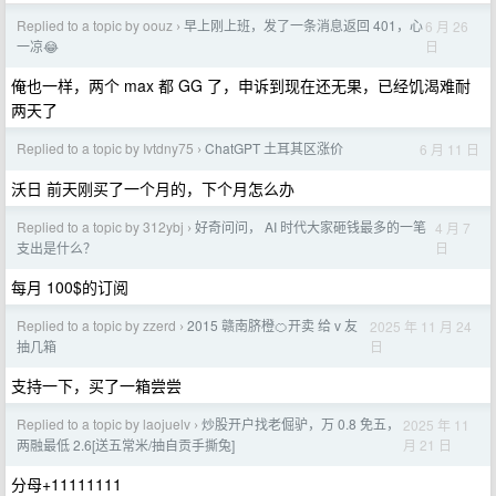
Replied to a topic by oouz
早上刚上班，发了一条消息返回 401，心
6 月 26
›
日
一凉😂
俺也一样，两个 max 都 GG 了，申诉到现在还无果，已经饥渴难耐
两天了
Replied to a topic by Ivtdny75
ChatGPT 土耳其区涨价
6 月 11 日
›
沃日 前天刚买了一个月的，下个月怎么办
Replied to a topic by 312ybj
好奇问问， AI 时代大家砸钱最多的一笔
4 月 7
›
日
支出是什么？
每月 100$的订阅
Replied to a topic by zzerd
2015 赣南脐橙🍊开卖 给 v 友
2025 年 11 月 24
›
日
抽几箱
支持一下，买了一箱尝尝
Replied to a topic by laojuelv
炒股开户找老倔驴，万 0.8 免五，
2025 年 11
›
月 21 日
两融最低 2.6[送五常米/抽自贡手撕兔]
分母+11111111