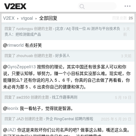
V2EX
vtgoal
全部回复
回复总数
25
›
›
回复了 ruotongyu 创建的主题
[北京 / AI] 寻找一位 AI 测评与平台技术负
3 天
›
前
责人：把检测做成产品
@
rimworld
有点好笑
回复了 zhouhuab 创建的主题
好多苦人
3 天前
›
@
GyroZeppeli13
按照你的理论，其实中国还有很多富人可以和你
说，只要认知够，够努力，赚一个小目标其实没那么难。现实呢，你
能赚到么? 还有你说的月入 5 、6 千，你真的自己去做了再看看，你
未必肯为那 5 、6 出卖你自己的健康和体力。
回复了 aw2350 创建的主题
找工作趣事两则
5 月 19 日
›
@
leonlx
我一看帖子，觉得就是智源。
回复了 JAZI 创建的主题
外企 RingCentral 招聘内推啦
2025 年 5 月 20 日
›
@
JAZI
你这是来败坏你们公司名声的吧? 做事这么糙，嘴还这么臭。