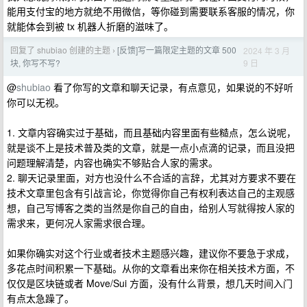
能用支付宝的地方就绝不用微信，等你碰到需要联系客服的情况，你
就能体会到被 tx 机器人折磨的滋味了。
回复了 shubiao 创建的主题
[反馈]写一篇限定主题的文章 500
2024 年 3 月
›
9 日
块, 你写不写?
@
shubiao
看了你写的文章和聊天记录，有点意见，如果说的不好听
你可以无视。
1. 文章内容确实过于基础，而且基础内容里面有些糙点，怎么说呢，
就是谈不上是技术普及类的文章，就是一点小点滴的记录，而且没把
问题理解清楚，内容也确实不够贴合人家的需求。
2. 聊天记录里面，对方也没什么不合适的言辞，尤其对方要求不要在
技术文章里包含有引战言论，你觉得你自己有权利表达自己的主观感
想，自己写博客之类的当然是你自己的自由，给别人写就得按人家的
需求来，更何况人家需求很合理。
如果你确实对这个行业或者技术主题感兴趣，建议你不要急于求成，
多花点时间积累一下基础。从你的文章看出来你在相关技术方面，不
仅仅是区块链或者 Move/Sui 方面，没有什么背景，想几天时间入门
有点太急躁了。