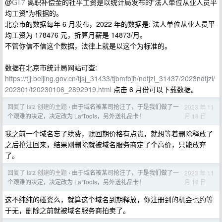
@
GT7
离职补偿金的社平工资是以统计局发布的"法人单位从业人员平
均工资"为根据的。
北京市的数据每年 6 月发布，2022 年的数据是: 法人单位从业人员平
均工资为 178476 元，折算月薪是 14873/月。
不管你信不信这个数据，法律上就是以这个为标准的。
数据在北京市统计局网站可查:
https://tjj.beijing.gov.cn/tjsj_31433/tjbmfbjh/ndtjzl_31437/2023ndtjzl/
202301/t20230106_2892919.html
点击 6 月份可以下载数据。
回复了 lstz 创建的主题
由于域名被某司抢注了，于是我们做了一
2023 年 11
›
月 18 日
个艰难的决定，决定改为 LafTools，另外送礼品卡！
我之前一个域名忘了续费，赎回期价格有点贵，就想等着删除释放了
之后抢注回来，结果刚删除就被域名服务商定了个高价，只能放弃
了。
回复了 lstz 创建的主题
由于域名被某司抢注了，于是我们做了一
2023 年 11
›
月 18 日
个艰难的决定，决定改为 LafTools，另外送礼品卡！
这不纯纯的碰瓷么，就算这个域名到期释放，你注册到的机会也约等
于无，删除之前就被域名服务商拍卖了。