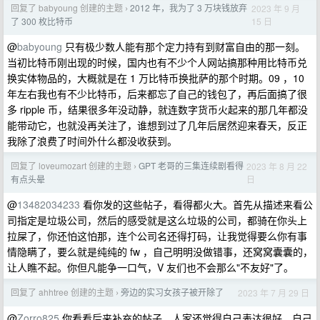
回复了 babyoung 创建的主题
2012 年，我为了 3 万块钱放弃
2023 年 9 月
›
15 日
了 300 枚比特币
@
babyoung
只有极少数人能有那个定力持有到财富自由的那一刻。
当初比特币刚出现的时候，国内也有不少个人网站搞那种用比特币兑
换实体物品的，大概就是在 1 万比特币换批萨的那个时期。09 ，10
年左右我也有不少比特币，后来都忘了自己的钱包了，再后面搞了很
多 ripple 币，结果很多年没动静，就连数字货币火起来的那几年都没
能带动它，也就没再关注了，谁想到过了几年后居然迎来春天，反正
我除了浪费了时间外什么都没收获到。
回复了 loveumozart 创建的主题
GPT 老哥的三集连续剧看得
2023 年 8 月 22
›
日
有点头晕
@
13482034233
看你发的这些帖子，看得都火大。首先从描述来看公
司指定是垃圾公司，然后的感受就是这么垃圾的公司，都骑在你头上
拉屎了，你还怕这怕那，连个公司名还得打码，让我觉得要么你有事
情隐瞒了，要么就是纯纯的 fw ，自己明明没做错事，还窝窝囊囊的，
让人瞧不起。你但凡能争一口气，V 友们也不会那么"不友好"了。
回复了 ahhtree 创建的主题
旁边的实习女孩子被开除了
2023 年 7 月 29 日
›
@
Zorro825
你看看后来补充的帖子，人家还觉得自己表达很好，自己