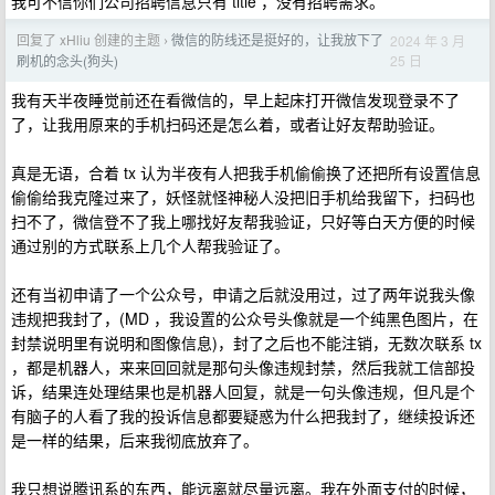
我可不信你们公司招聘信息只有 title ，没有招聘需求。
回复了 xHliu 创建的主题
微信的防线还是挺好的，让我放下了
2024 年 3 月
›
25 日
刷机的念头(狗头)
我有天半夜睡觉前还在看微信的，早上起床打开微信发现登录不了
了，让我用原来的手机扫码还是怎么着，或者让好友帮助验证。
真是无语，合着 tx 认为半夜有人把我手机偷偷换了还把所有设置信息
偷偷给我克隆过来了，妖怪就怪神秘人没把旧手机给我留下，扫码也
扫不了，微信登不了我上哪找好友帮我验证，只好等白天方便的时候
通过别的方式联系上几个人帮我验证了。
还有当初申请了一个公众号，申请之后就没用过，过了两年说我头像
违规把我封了，(MD ，我设置的公众号头像就是一个纯黑色图片，在
封禁说明里有说明和图像信息)，封了之后也不能注销，无数次联系 tx
，都是机器人，来来回回就是那句头像违规封禁，然后我就工信部投
诉，结果连处理结果也是机器人回复，就是一句头像违规，但凡是个
有脑子的人看了我的投诉信息都要疑惑为什么把我封了，继续投诉还
是一样的结果，后来我彻底放弃了。
我只想说腾讯系的东西，能远离就尽量远离。我在外面支付的时候，