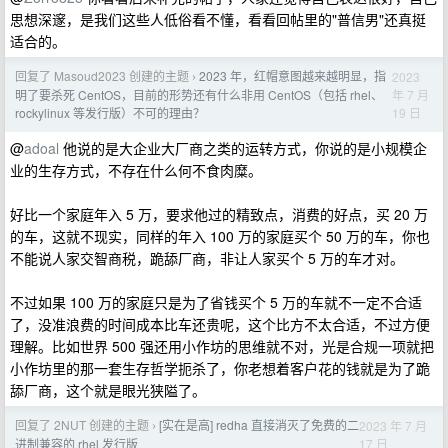
思想深邃，是我们这些人低俗看不懂，看看回帖里的"普信男"还真挺
适合的。
回复了 Masoud2023 创建的主题
2023 年，红帽意图越来越明显，指
2023
›
年 7 月
明了要杀死 CentOS，目前的形势还有什么非用 CentOS（包括 rhel、
19 日
rockylinux 等发行版）不可的理由？
@
adoal
他说的是大企业大厂商之类的运转方式，你说的是小规模企
业的生存方式，不存在什么何不食肉糜。
好比一个家庭年入 5 万，要求他过的精致点，消费的好点，买 20 万
的车，这就不现实，同样的年入 100 万的家庭买个 50 万的车，你也
不能说人家交智商税，跪舔厂商，非让人家买个 5 万的车才对。
不过如果 100 万的家庭只是为了省钱买个 5 万的车就不一定不合适
了，没准浪费的时间成本比车还贵呢，这个比方不太合适，不过方便
理解。比如世界 500 强还用小作坊的思维就不对，光是合规一项就把
小作坊里的那一套生存哲学扼杀了，你老想着客户花的钱就是为了跪
舔厂商，这个就是眼光狭隘了。
回复了 2NUT 创建的主题
[实在是高] redha 直接消灭了免费的二
2023 年 7 月
›
17 日
进制兼容的 rhel 发行版