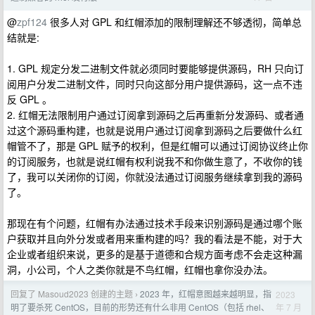
@
zpf124
很多人对 GPL 和红帽添加的限制理解还不够透彻，简单总
结就是:
1. GPL 规定分发二进制文件就必须同时要能够提供源码，RH 只向订
阅用户分发二进制文件，同时只向这部分用户提供源码，这一点不违
反 GPL 。
2. 红帽无法限制用户通过订阅拿到源码之后再重新分发源码、或者通
过这个源码重构建，也就是说用户通过订阅拿到源码之后要做什么红
帽管不了，那是 GPL 赋予的权利，但是红帽可以通过订阅协议终止你
的订阅服务，也就是说红帽有权利说我不和你做生意了，不收你的钱
了，我可以关闭你的订阅，你就没法通过订阅服务继续拿到我的源码
了。
那现在有个问题，红帽有办法通过技术手段来识别源码是通过哪个账
户获取并且向外分发或者用来重构建的吗？我的看法是不能，对于大
企业或者组织来说，更多的是基于道德和合规方面考虑不会走这种漏
洞，小公司，个人之类你就是不鸟红帽，红帽也拿你没办法。
回复了 Masoud2023 创建的主题
2023 年，红帽意图越来越明显，指
2023
›
年 7 月
明了要杀死 CentOS，目前的形势还有什么非用 CentOS（包括 rhel、