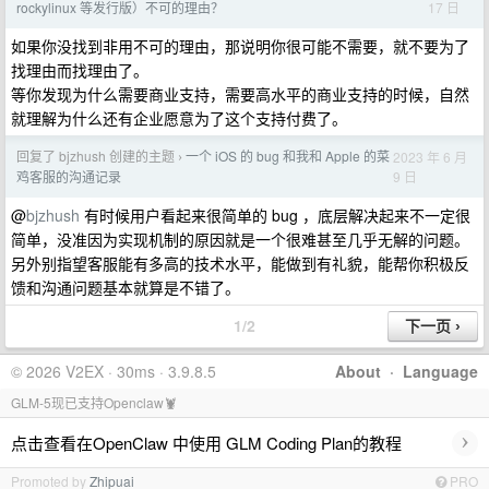
17 日
rockylinux 等发行版）不可的理由？
如果你没找到非用不可的理由，那说明你很可能不需要，就不要为了
找理由而找理由了。
等你发现为什么需要商业支持，需要高水平的商业支持的时候，自然
就理解为什么还有企业愿意为了这个支持付费了。
回复了 bjzhush 创建的主题
一个 iOS 的 bug 和我和 Apple 的菜
2023 年 6 月
›
9 日
鸡客服的沟通记录
@
bjzhush
有时候用户看起来很简单的 bug ，底层解决起来不一定很
简单，没准因为实现机制的原因就是一个很难甚至几乎无解的问题。
另外别指望客服能有多高的技术水平，能做到有礼貌，能帮你积极反
馈和沟通问题基本就算是不错了。
1/2
© 2026 V2EX · 30ms · 3.9.8.5
About
·
Language
GLM-5现已支持Openclaw🦞
›
点击查看在OpenClaw 中使用 GLM Coding Plan的教程
Promoted by
Zhipuai
PRO