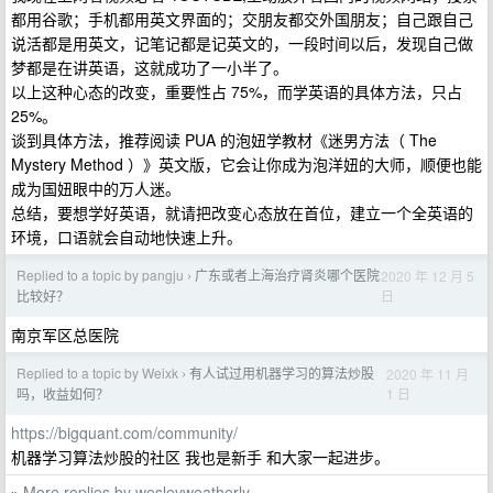
都用谷歌；手机都用英文界面的；交朋友都交外国朋友；自己跟自己
说活都是用英文，记笔记都是记英文的，一段时间以后，发现自己做
梦都是在讲英语，这就成功了一小半了。
以上这种心态的改变，重要性占 75%，而学英语的具体方法，只占
25%。
谈到具体方法，推荐阅读 PUA 的泡妞学教材《迷男方法（ The
Mystery Method ）》英文版，它会让你成为泡洋妞的大师，顺便也能
成为国妞眼中的万人迷。
总结，要想学好英语，就请把改变心态放在首位，建立一个全英语的
环境，口语就会自动地快速上升。
Replied to a topic by pangju
广东或者上海治疗肾炎哪个医院
2020 年 12 月 5
›
日
比较好？
南京军区总医院
Replied to a topic by Weixk
有人试过用机器学习的算法炒股
2020 年 11 月
›
1 日
吗，收益如何？
https://bigquant.com/community/
机器学习算法炒股的社区 我也是新手 和大家一起进步。
More replies by wesleyweatherly