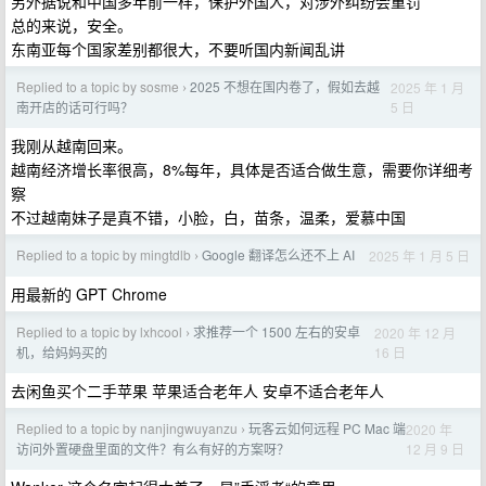
另外据说和中国多年前一样，保护外国人，对涉外纠纷会重罚
总的来说，安全。
东南亚每个国家差别都很大，不要听国内新闻乱讲
Replied to a topic by sosme
2025 不想在国内卷了，假如去越
2025 年 1 月
›
5 日
南开店的话可行吗？
我刚从越南回来。
越南经济增长率很高，8%每年，具体是否适合做生意，需要你详细考
察
不过越南妹子是真不错，小脸，白，苗条，温柔，爱慕中国
Replied to a topic by mingtdlb
Google 翻译怎么还不上 AI
2025 年 1 月 5 日
›
用最新的 GPT Chrome
Replied to a topic by lxhcool
求推荐一个 1500 左右的安卓
2020 年 12 月
›
16 日
机，给妈妈买的
去闲鱼买个二手苹果 苹果适合老年人 安卓不适合老年人
Replied to a topic by nanjingwuyanzu
玩客云如何远程 PC Mac 端
2020 年
›
12 月 9 日
访问外置硬盘里面的文件？有么有好的方案呀？