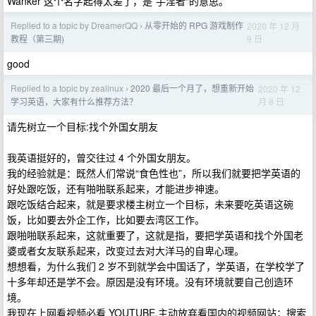
Wanker 这个名字起得太差了，是”手淫者“的意思。
Replied to a topic by DreamerQQ
从零开始的 RPG 游戏制作
2020 年 12 月
›
9 日
教程（第三期)
good
Replied to a topic by zealinux
2020 最后一个月了，想重新开始
2020 年 12
›
月 8 日
学习英语，大家有什么推荐方法？
请先树立一个目标:找个外国女朋友
我英语挺好的，曾交往过 4 个外国女朋友。
我的经验就是：既然人们常说“食色性也”，所以我们就要把学英语的
好处跟吃饭，还有啪啪联系起来，才能进步神速。
跟吃饭结合起来，就是要求楼主树立一个目标，未来要吃英语这碗
饭，比如要去外企工作，比如要去湾区工作。
跟啪啪联系起来，这就重要了，这就是指，要把学英语和找个外国老
婆或者女友联系起来，改变过去对大洋马的自卑心理。
想想看，为什么我们 2 岁不到就学会中国话了，学英语，在学校学了
十多年却还是学不会。原因是没有环境。没有环境就要自己创造环
境。
我现在上网看视频必看 YOUTUBE,主动放弃看国内的视频网站；搜索