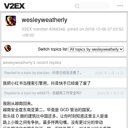
wesleyweatherly
V2EX member #368348, joined on 2018-12-06 07:03:52
+08:00
Switch topics list
wesleyweatherly's recent replies
Replied to a topic by pianjiao
抖音已经没法看了。
2025 年 1 月 12 日
›
我把小红书当搜索引擎用，抖音快手已经废了废了
Replied to a topic by w88975
去越南工作安全吗?
2025 年 1 月 5 日
›
我刚从越南回来。
越南安全度东南亚第二，毕竟是 GCD 管治的国家。
街头挂 D 旗的建筑比中国还多，让你时刻知道这里主人是谁
路上小贩之间有争执，最多拌两句嘴，没有更过分的举动