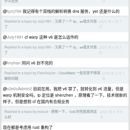
日
什么优势
@
tyzrj766
我记得有个双栈的解析转换 dns 服务，yet 还是什么的
Replied to a topic by July1991
又疯了一个 ip，🧱墙太可恶
2023 年 4 月 7
›
日
了
@
July1991
cf warp 这种 v6 是怎么运作的
Replied to a topic by July1991
又疯了一个 ip，🧱墙太可恶
2023 年 4 月 7
›
日
了
@
hnyhan
同问 v6 封不完的
Replied to a topic by FishGrazier
Cloudflare 一些百思不得其
2023 年 4 月 7
›
日
解的问题
@
v2e0xAdmin2
目前在用，我把 v6 禁了，就转化到 v6 流量，但是
warp 机制安全吗，ip 定位是 shenzhen ，原理看了一下，技术很新的
样子，但是想到 cf 在国内有合规业务
Replied to a topic by ecloud
感慨一下， rust 的性能竟然这
2022 年 9 月 8
›
日
么好
现在都是考虑用 rust 重构了