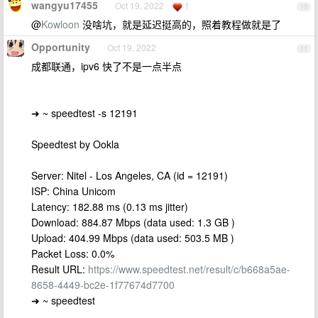
wangyu17455
Oct 19, 2022
1
10
@
Kowloon
没啥坑，就是延迟挺高的，照着教程做就是了
Opportunity
Oct 19, 2022
11
成都联通，ipv6 快了不是一点半点
➜ ~ speedtest -s 12191
Speedtest by Ookla
Server: Nitel - Los Angeles, CA (id = 12191)
ISP: China Unicom
Latency: 182.88 ms (0.13 ms jitter)
Download: 884.87 Mbps (data used: 1.3 GB )
Upload: 404.99 Mbps (data used: 503.5 MB )
Packet Loss: 0.0%
Result URL:
https://www.speedtest.net/result/c/b668a5ae-
8658-4449-bc2e-1f77674d7700
➜ ~ speedtest