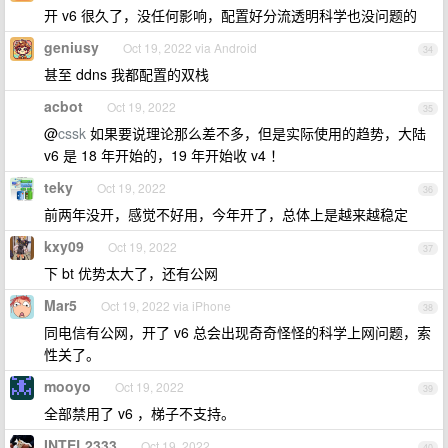
开 v6 很久了，没任何影响，配置好分流透明科学也没问题的
geniusy
Oct 19, 2022 via Android
34
甚至 ddns 我都配置的双栈
acbot
Oct 19, 2022
35
@
cssk
如果要说理论那么差不多，但是实际使用的趋势，大陆
v6 是 18 年开始的，19 年开始收 v4 ！
teky
Oct 19, 2022
36
前两年没开，感觉不好用，今年开了，总体上是越来越稳定
kxy09
Oct 19, 2022
37
下 bt 优势太大了，还有公网
Mar5
Oct 19, 2022 via iPhone
38
同电信有公网，开了 v6 总会出现奇奇怪怪的科学上网问题，索
性关了。
mooyo
Oct 19, 2022
39
全部禁用了 v6 ，梯子不支持。
INTEL2333
Oct 19, 2022
40