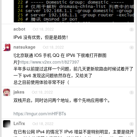
acbot
Oct 18, 2022
3
IPv6 没有优势，但是是趋势！
natsukage
Oct 18, 2022
4
![北京联通 IOS 手机 QQ 在 IPV6 下很难打开群图
片]
https://www.v2ex.com/t/827397
半年多以前提过这样一个问题，前几天更新软路由时候试着开了
一下 ipv6 发现这问题依然存在，又给关了
总之目前使用体验非常不好（
jakes
Oct 18, 2022
5
双栈开启，同时访问两个地址，哪个先响应用哪个。
https://imgur.com/mHfFBTs
LnTrx
Oct 18, 2022
6
在已有公网 IPv4 的情况下 IPv6 增益不是特别明显，主要是绕开