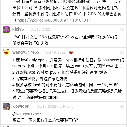
IPv4 特有的运营商级限制，部分服务商的 v6 比 v4 快，可以分
出多个公网 IP 派不同用处，以及在 BT 中接触到更多的用户。
还有一些意想不到的，比如 b 站在 IPv6 下 CDN 的质量会更高
（
https://v2ex.com/t/830394#r_11310794
）
xixiv5
Oct 18, 2022
7
IPv6 打开之后 DNS 优先解析 v6 地址，但是我 FQ 是 V4 的，
所以会导致 FQ 失效
wangyu17455
Oct 19, 2022
4
8
1 连 ipv6 only vps ，通常这种 vps 都特别便宜，像 scaleway 的
v6 only 小鸡一个月 0.4 欧元，装上 warp 就可以获得 ipv4 出口
2 连双栈 vps 的时候 ipv6 可能会获得更好的速度 /延迟
3 零成本公网，外边往家连方便
4 很多学校 ipv6 的网不要钱，走家里的网上网，一个月省 50
5 爬虫(只要不怕把自己整进去)，很多网站的反爬策略都是只针
对 v4 ，说的就是你 bilibili
Kowloon
Oct 19, 2022 via iPhone
9
@
wangyu17455
想请问一下这家有什么坑需要避开吗？