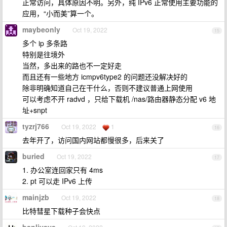
正常访问，具体原因不明。另外，纯 IPv6 正常使用主要功能的
应用，“小而美”算一个。
maybeonly
Oct 19, 2022
15
多个 ip 多条路
特别是往境外
当然，多出来的路也不一定好走
而且还有一些地方 icmpv6type2 的问题还没解决好的
除非明确知道自己在干什么，否则不建议普通上网使用
可以考虑不开 radvd ，只给下载机 /nas/路由器静态分配 v6 地
址+snpt
tyzrj766
Oct 19, 2022
1
16
去年开了，访问国内网站都慢很多，后来关了
buried
Oct 19, 2022
17
1. 办公室连回家只有 4ms
2. pt 可以走 IPv6 上传
mainjzb
Oct 19, 2022
18
比特彗星下载种子会快点