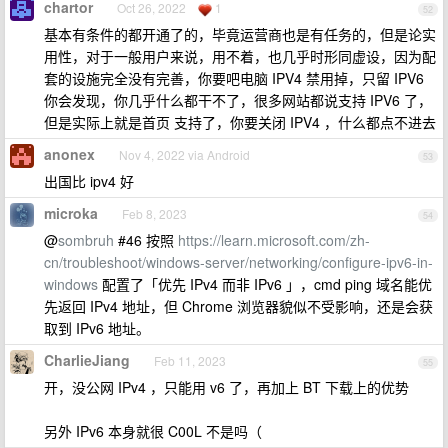
chartor
Oct 26, 2022
1
52
基本有条件的都开通了的，毕竟运营商也是有任务的，但是论实
用性，对于一般用户来说，用不着，也几乎时形同虚设，因为配
套的设施完全没有完善，你要吧电脑 IPV4 禁用掉，只留 IPV6
你会发现，你几乎什么都干不了，很多网站都说支持 IPV6 了，
但是实际上就是首页 支持了，你要关闭 IPV4 ，什么都点不进去
anonex
Nov 4, 2022 via Android
53
出国比 ipv4 好
microka
Feb 8, 2023
54
@
sombruh
#46 按照
https://learn.microsoft.com/zh-
cn/troubleshoot/windows-server/networking/configure-ipv6-in-
windows
配置了「优先 IPv4 而非 IPv6 」，cmd ping 域名能优
先返回 IPv4 地址，但 Chrome 浏览器貌似不受影响，还是会获
取到 IPv6 地址。
CharlieJiang
Feb 11, 2023
55
开，没公网 IPv4 ，只能用 v6 了，再加上 BT 下载上的优势
另外 IPv6 本身就很 C00L 不是吗（