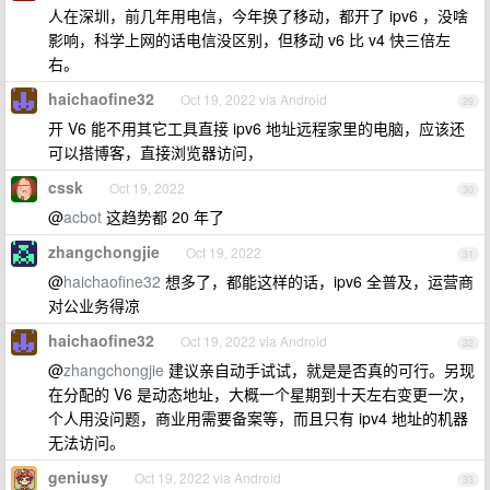
人在深圳，前几年用电信，今年换了移动，都开了 ipv6 ，没啥
影响，科学上网的话电信没区别，但移动 v6 比 v4 快三倍左
右。
haichaofine32
Oct 19, 2022 via Android
29
开 V6 能不用其它工具直接 ipv6 地址远程家里的电脑，应该还
可以搭博客，直接浏览器访问，
cssk
Oct 19, 2022
30
@
acbot
这趋势都 20 年了
zhangchongjie
Oct 19, 2022
31
@
haichaofine32
想多了，都能这样的话，ipv6 全普及，运营商
对公业务得凉
haichaofine32
Oct 19, 2022 via Android
32
@
zhangchongjie
建议亲自动手试试，就是是否真的可行。另现
在分配的 V6 是动态地址，大概一个星期到十天左右变更一次，
个人用没问题，商业用需要备案等，而且只有 ipv4 地址的机器
无法访问。
geniusy
Oct 19, 2022 via Android
33