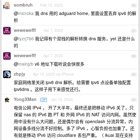
sombruh
Feb 13, 2023
56
@
microka
我 dns 用的 adguard home, 里面设置丢弃 ipv6 的解
析
wewewefff
Apr 7, 2023
57
@
tyzrj766
我记得有个双栈的解析转换 dns 服务，yet 还是什么
的
wewewefff
Apr 7, 2023
58
@
mainjzb
v6 地址下载听说会快很多
zhpjy
Apr 15, 2023 via iPhone
59
家庭网络里关闭 ipv6 dns 解析。给需要 ipv6 点设备单独配置
ipv6dns 。这样子用下来感觉还行。
YongXMan
Jan 15, 2024
OP
60
电信公网 IPv4 ， 开了大半年，最终还是把移动 IPv6 关了，只
保留 nas 的 IPv6 跑 PT 和 外网 IPv6 的 NAT 访问内网。虽然使
用中没有什么大问题，还是偶尔会有 openclash 分流异常，内
网设备多线分流不好控制。多了 IPv6 ，心智负担也加重了。还
有就是移动 IPv6 访问 cloudflare 丢包严重。（ ikuai 现在支持