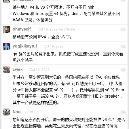
某些地方 v4 和 v6 分开限速，不开白不开 hhh
Windows 和 linux 设置 v4 优先，dns 匹配到某些域名就不回
AAAA 记录，体验满分
ohmyself
Oct 19, 2022 via iPhone
41
移动没有公网 IPv4 ，全靠 v6 了。
yggjklkaytui
Oct 19, 2022
42
qq 群的图片加载不出来，抓包把写成直连也没用，直到今天看
见这个帖子
cwek
Oct 19, 2022
43
半共存，至少留意到常见的一些国内网站能以 IPv6 响应优先，
如果经常移动连回家的话，有 v6 可以勉强不用 v4 。（但大部
分 wifi 接入都不会配置 v6 的……），做种容易见到 v6 的 Peer
。至于绳子另一端没 v6 的，可以考虑配置个 HE 的 breaker ，
其中一台就是这样配置的。
Nnq
Oct 20, 2022
44
想知道这东西打开后，原来的防火墙规则还能挡住 v6 么？ 是否
会出现直接穿墙，类似花生壳反向代理，现在改直连的情况