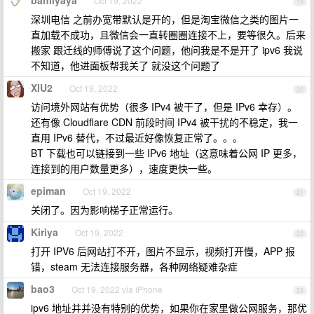
banliyaya
Oct 19, 2022
19
深圳电信 之前办宽带默认是开的，但是淘宝微信之类的图片一
直加载不成功，且微信会一直转圈圈连接不上，要等很久。后来
搬家 跟迁线的师傅说了这个问题，他问我是不是开了 ipv6 我说
不知道，他进面板帮我关了 就没这个问题了
XIU2
Oct 19, 2022
20
访问境外网站有优势（很多 IPv4 被干了，但是 IPv6 幸存）。
还有像 Cloudflare CDN 前段时间 IPv4 被干扰的不稳定，我一
直用 IPv6 替代，不过最近好像恢复正常了。。。
BT 下载也可以链接到一些 IPv6 地址（这意味着公网 IP 更多，
连接到的用户数量更多），速度更快一些。
epiman
Oct 19, 2022
21
关闭了。因为影响梯子正常运行。
Kiriya
Oct 19, 2022
22
打开 IPV6 后网站打不开，图片不显示，视频打开慢，APP 报
错，steam 无法连接服务器，各种网络疑难杂症
bao3
Oct 19, 2022 via iPhone
23
ipv6 地址并并没有特别的优势，如果你在家里做公网服务，那优