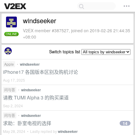
windseeker
V2EX member #387527, joined on 2019-02-26 21:44:35
ONLINE
+08:00
Switch topics list
Apple
•
windseeker
iPhone17 各国版本区别及购机讨论
Aug 17, 2025
问与答
•
windseeker
请教 TUMI Alpha 3 的购买渠道
Sep 2, 2024
问与答
•
windseeker
求助：卧室电视的选择
14
May 28, 2024 • Lastly replied by
windseeker