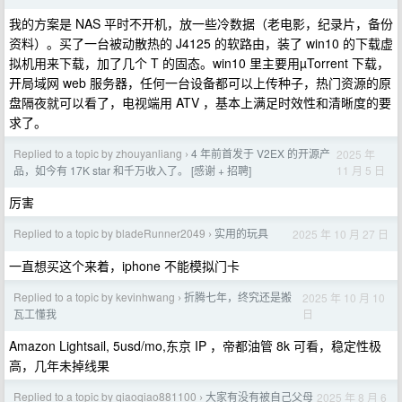
我的方案是 NAS 平时不开机，放一些冷数据（老电影，纪录片，备份
资料）。买了一台被动散热的 J4125 的软路由，装了 win10 的下载虚
拟机用来下载，加了几个 T 的固态。win10 里主要用µTorrent 下载，
开局域网 web 服务器，任何一台设备都可以上传种子，热门资源的原
盘隔夜就可以看了，电视端用 ATV ，基本上满足时效性和清晰度的要
求了。
Replied to a topic by zhouyanliang
4 年前首发于 V2EX 的开源产
2025 年
›
11 月 5 日
品，如今有 17K star 和千万收入了。 [感谢 + 招聘]
厉害
Replied to a topic by bladeRunner2049
实用的玩具
2025 年 10 月 27 日
›
一直想买这个来着，iphone 不能模拟门卡
Replied to a topic by kevinhwang
折腾七年，终究还是搬
2025 年 10 月 10
›
日
瓦工懂我
Amazon Lightsail, 5usd/mo,东京 IP ，帝都油管 8k 可看，稳定性极
高，几年未掉线果
Replied to a topic by qiaoqiao881100
大家有没有被自己父母
2025 年 8 月 6
›