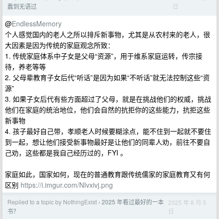
日
蠢到无语过
@
EndlessMemory
个人感觉国内的老人之所以排斥新事物，尤其是从农村来的老人，很
大因素是因为传统的家庭观念所致：
1. 传统家庭体系中子女是父母“资源”，用于维系家庭运转，传宗接
待，养老等等
2. 父母辈教育子女后代“听话”是因为如果“不听话”就无法控制这些“资
源”
3. 如果子女后代有些方面超过了父母，就是在挑战他们的权威，挑战
他们在家庭的统治地位，他们会自然的抗拒你的这些能力，抗拒这些
新事物
4. 孩子最好自己带，孝顺老人时候要糊涂点，能不住到一起就不要住
到一起，想让他们接受新事物最好是让他们的同辈人劝，前往不要自
己劝，这些都是我自己经历过的，FYI 。
家庭如此，国家如何，现在的普通教育跟传统儒家的家庭教育又有何
区别
https://i.imgur.com/NIvxivj.png
Replied to a topic by NothingExist
2025 年看过最好的一本
2025 年 8 月 5
›
日
书？