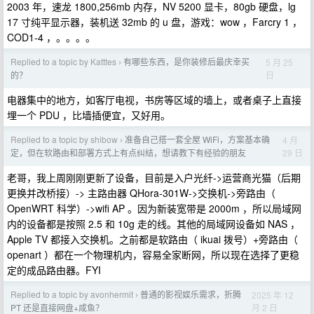
2003 年，速龙 1800,256mb 内存，NV 5200 显卡，80gb 硬盘，lg
17 寸纯平显示器，装机送 32mb 的 u 盘，游戏：wow ，Farcry 1 ，
COD1-4 ，。。。。
Replied to a topic by Katttes
有哪些东西，是你装修后最庆幸买
5 月 25
›
日
的？
电器集中的地方，如客厅电视，书房等区域的墙上，或者桌子上直接
埋一个 PDU ，比墙插便宜，又好用。
Replied to a topic by shibow
准备自己搭一套全屋 WiFi，方案基本确
4 月
›
29 日
定，但在软路由和部署方式上有点纠结，想请教下有经验的朋友
老哥，我上周刚刚更新了设备，目前是入户光纤->运营商光猫（后期
更换并改桥接）-> 主路由器 QHora-301W->交换机->旁路由（
OpenWRT 科学）->wifi AP 。因为新装宽带是 2000m ，所以局域网
内的设备都是按照 2.5 和 10g 走的线。其他的局域网设备如 NAS ，
Apple TV 都接入交换机。之前都是软路由（ ikuai 拨号）+旁路由（
openart ）都在一个物理机内，容易全家断网，所以现在选择了更稳
定的成品路由器。FYI
Replied to a topic by avonhermit
普通的影视娱乐需求，折腾
2025 年 12
›
月 2 日
PT 还是直接网盘+咸鱼？