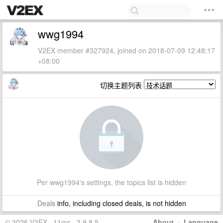
wwg1994
V2EX member #327924, joined on 2018-07-09 12:48:17
+08:00
切换主题列表
Per wwg1994's settings, the topics list is hidden
Deals
info, including closed deals, is not hidden
© 2026 V2EX · 11ms · 3.9.8.5
About
·
Language