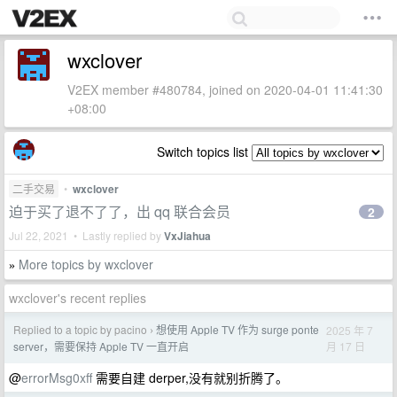
wxclover
V2EX member #480784, joined on 2020-04-01 11:41:30
+08:00
Switch topics list
二手交易
•
wxclover
迫于买了退不了了，出 qq 联合会员
2
Jul 22, 2021 • Lastly replied by
VxJiahua
More topics by wxclover
»
wxclover's recent replies
Replied to a topic by pacino
想使用 Apple TV 作为 surge ponte
2025 年 7
›
月 17 日
server，需要保持 Apple TV 一直开启
@
errorMsg0xff
需要自建 derper,没有就别折腾了。