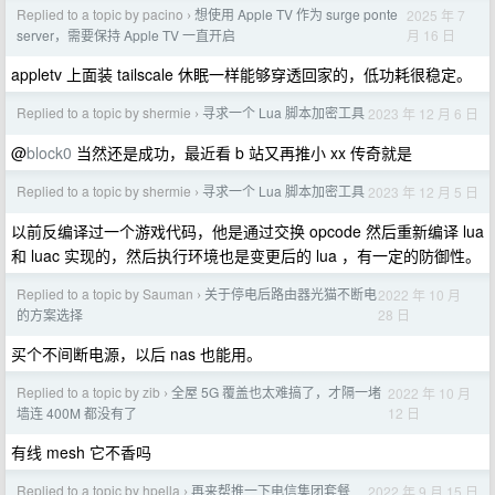
Replied to a topic by pacino
想使用 Apple TV 作为 surge ponte
2025 年 7
›
月 16 日
server，需要保持 Apple TV 一直开启
appletv 上面装 tailscale 休眠一样能够穿透回家的，低功耗很稳定。
Replied to a topic by shermie
寻求一个 Lua 脚本加密工具
2023 年 12 月 6 日
›
@
block0
当然还是成功，最近看 b 站又再推小 xx 传奇就是
Replied to a topic by shermie
寻求一个 Lua 脚本加密工具
2023 年 12 月 5 日
›
以前反编译过一个游戏代码，他是通过交换 opcode 然后重新编译 lua
和 luac 实现的，然后执行环境也是变更后的 lua ，有一定的防御性。
Replied to a topic by Sauman
关于停电后路由器光猫不断电
2022 年 10 月
›
28 日
的方案选择
买个不间断电源，以后 nas 也能用。
Replied to a topic by zib
全屋 5G 覆盖也太难搞了，才隔一堵
2022 年 10 月
›
12 日
墙连 400M 都没有了
有线 mesh 它不香吗
Replied to a topic by hpella
再来帮推一下电信集团套餐
2022 年 9 月 15 日
›