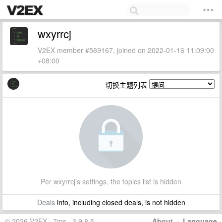
wxyrrcj
V2EX member #569167, joined on 2022-01-16 11:09:00
+08:00
切换主题列表
Per wxyrrcj's settings, the topics list is hidden
Deals
info, including closed deals, is not hidden
© 2026 V2EX · 7ms · 3.9.8.5
About
·
Language