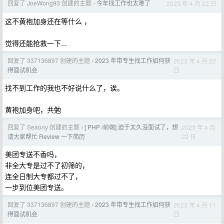
回复了 JoeWong93 创建的主题
今年找工作也太难了
2023 年 4 月 22 日
›
这不黄袍加身还在等什么 ，
觉得还能抢救一下...
回复了 337136897 创建的主题
2023 年带专生找工作如何获
2023 年 4 月 22
›
日
得面试机会
找不到工作的我也不好说什么了，诶。
黄袍加身吧，共勉
回复了 Seaony 创建的主题
[ PHP /前端] 迫于太久没面试了，想
2023 年 4 月
›
22 日
请大家帮忙 Review 一下简历
美团专送不香吗，
非全大专是过不了初筛的，
连全日制大专都过不了，
一步到位美团专送。
回复了 337136897 创建的主题
2023 年带专生找工作如何获
2023 年 4 月 11
›
日
得面试机会