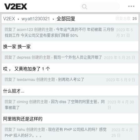
V2EX
wyatt1230321
全部回复
回复总数
25
›
›
回复了 acorn123 创建的主题
今年运气真的不行 年初被裁 三月份
2023 年 5
›
月 31 日
找到工作 今天公司又宣布要求我们降薪 50%
换一家 换一家
回复了 depress 创建的主题
我司一个外包人员让我开眼了
2023 年 5 月 25 日
›
哎 ， 又黄袍加身了 1 个
回复了 leedarmau 创建的主题
别再劝人考公了
2023 年 5 月 9 日
›
什么奴才...
回复了 ciming 创建的主题
因为 diss 了空降的阿里主管，同
2023 年 4 月 30
›
日
事被裁了
阿里贱狗还是这样的
回复了 liahu 创建的主题
现在还有 PHP 公司招人的吗？感觉
2023 年 4 月
›
25 日
PHP 招人的好少。。。