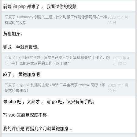
前端 和 php 都难了 ， 我看过你的视频
回复了 sillydaddy 创建的主题
什么时候工作能像滴滴司机一样
2023 年 4 月
›
22 日
有实时的反馈
黄袍加身，
完成一单就有反馈。
回复了 bxj 创建的主题
感觉自己找不到计算机相关的工作了，想
2023 年 4
›
月 22 日
问下有什么能在家远程的工作可以干呢？
麻了 ， 黄袍加身吧
回复了 noyidoit 创建的主题
985 三年全栈求 review 简历（顺
2023 年 4 月
›
22 日
便求捞求建议）
做 php 吧 ，太屈才 ， 写 go 吧，又只有练手的。
写 vue 又感觉深度不够，
我的评价是 再挺几个月就黄袍加身...