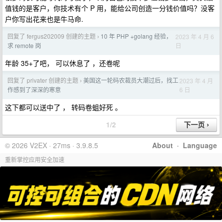
值钱的是客户，你技术有个 P 用，能给公司创造一分钱价值吗？没客
户你写出花来也是牛马命.
回复了 fergus202009 创建的主题
10 年 PHP +golang 经验，
2023 年 4 月 6
›
日
求 remote 岗
年龄 35+了吧， 可以休息了 ，还卷呢
回复了 privater 创建的主题
美国这一轮码农裁员大潮过后，找工
2023 年 4 月
›
6 日
作感到了深深的寒意
这下都可以送中了 ， 转码卷蛆好死 。
1/2
© 2026 V2EX · 27ms · 3.9.8.5
About
·
Language
重新掌控应用安全加速