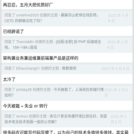
再忍忍，五月大把优质好厂
回复了 undefine2020 创建的主题
暴躁凉山老哥在线狂喷，
2023 年 4 月
›
8 日
CETC 的群聊瓜吃了吗？
已经辟谣了
回复了 ThemisMin 创建的主题
[远程/全职] 招 PHP 后端或全
2023 年 4 月
›
8 日
栈， 15K~18K+提成
架构兼业务兼运维兼前端兼产品是这样的
回复了 Ethanzhang01 创建的主题
救救我吧
2023 年 4 月 8 日
›
太冷了
回复了 philsky28 创建的主题
今天被裁了，上海现在前端行情
2023 年 4 月 6
›
日
如何？
今天被裁 = 失业 or 转行
回复了 renhou 创建的主题
各位介意去待遇环境比现在好，但是
2023 年 4
›
月 6 日
技术老且技术氛围一般的公司嘛？
很多码农可能写代码写傻了，以为自己的技术多值钱多值钱，其实最