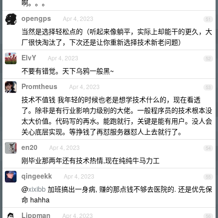
啊。。。
opengps
Apr 4, 2023
51
当然是选择轻松点的（听起来像躺平，实际上却能干的更久，大
厂很快淘汰了，下次还是让你重新选择技术新老问题）
ElvY
Apr 4, 2023
52
不要有错觉。天下乌鸦一般黑~
Promtheus
Apr 4, 2023
53
技术不值钱 我年轻的时候也老是想学技术什么的，现在看透
了。除非是有行业影响力级别的大佬。一般程序员的技术根本没
太大价值。代码写的再水。能跑就行，关键是能有用户。没人会
关心底层实现。等挣钱了再怼服务器怼人上去就行了。
en20
Apr 4, 2023
54
刚毕业那两年还有技术热情,现在纯纯牛马力工
qingeekk
Apr 4, 2023
55
@
xixibb
加班搞出一身病, 赚的那点钱不够去医院的. 还是优先保
命 hahha
Lippman
Apr 4, 2023
56