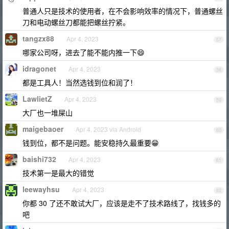
普通人只是技术的使用者，在不会影响效率的情况下，普通螺丝
刀和电动螺丝刀都能把螺丝拧紧。
tangzx88
Apr 4, 2023
57
哪家公司呀，进去了能不能内推一下😄
idragonet
Apr 4, 2023
58
都是工具人！当然选钱到位和润了！
LawlietZ
Apr 4, 2023
59
大厂也一堆屎山
maigebaoer
Apr 4, 2023 via Android
60
钱到位，都不是问题。能安稳持久最重要😁
baishi732
Apr 4, 2023
61
技术第一是最大的错觉
leewayhsu
Apr 4, 2023
62
你都 30 了还不敢试大厂，应该是走不了技术路线了，找钱多的
吧