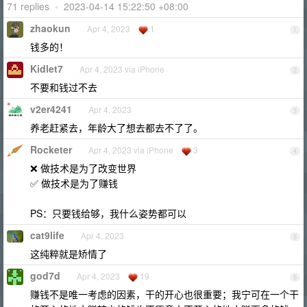
71 replies
•
2023-04-14 15:22:50 +08:00
zhaokun
Apr 4, 2023
1
1
钱多的！
Kidlet7
Apr 4, 2023 via iPhone
2
不要和钱过不去
v2er4241
Apr 4, 2023
3
养老赶紧去，年龄大了想去都去不了了。
Rocketer
Apr 4, 2023 via iPhone
3
4
❌ 做技术是为了改变世界
✅ 做技术是为了赚钱
PS：只要钱给够，我什么姿势都可以
cat9life
Apr 4, 2023
5
这纯粹就是矫情了
god7d
Apr 4, 2023
19
6
赚钱不是唯一考虑的因素，干的开心也很重要；我宁可在一个干