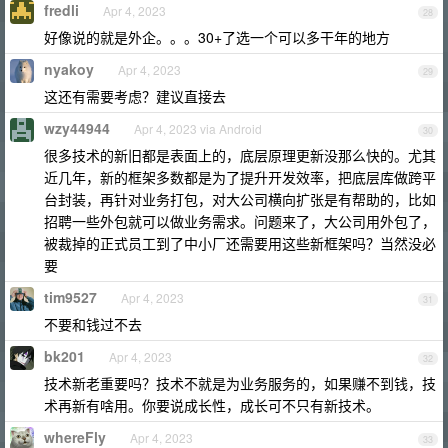
fredli
Apr 4, 2023
28
好像说的就是外企。。。30+了选一个可以多干年的地方
nyakoy
Apr 4, 2023
29
这还有需要考虑？建议直接去
wzy44944
Apr 4, 2023 via Android
30
很多技术的新旧都是表面上的，底层原理更新没那么快的。尤其
近几年，新的框架多数都是为了提升开发效率，把底层库做跨平
台封装，再针对业务打包，对大公司横向扩张是有帮助的，比如
招聘一些外包就可以做业务需求。问题来了，大公司用外包了，
被裁掉的正式员工到了中小厂还需要用这些新框架吗？当然没必
要
tim9527
Apr 4, 2023
31
不要和钱过不去
bk201
Apr 4, 2023
32
技术新老重要吗？技术不就是为业务服务的，如果赚不到钱，技
术再新有啥用。你要说成长性，成长可不只有新技术。
whereFly
Apr 4, 2023
33