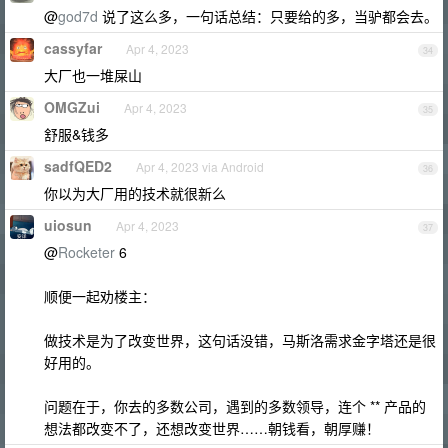
@
god7d
说了这么多，一句话总结：只要给的多，当驴都会去。
cassyfar
Apr 4, 2023
34
大厂也一堆屎山
OMGZui
Apr 4, 2023
35
舒服&钱多
sadfQED2
Apr 4, 2023 via Android
36
你以为大厂用的技术就很新么
uiosun
Apr 4, 2023
37
@
Rocketer
6
顺便一起劝楼主：
做技术是为了改变世界，这句话没错，马斯洛需求金字塔还是很
好用的。
问题在于，你去的多数公司，遇到的多数领导，连个 ** 产品的
想法都改变不了，还想改变世界……朝钱看，朝厚赚！