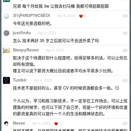
兄弟 每个月给我 3w 让我去扫马桶 我都可得屁颠屁颠
3I1jP4N3P79CSEOI
Apr 4, 2023
2
18
今年这光景选稳的吧。
justfindu
Apr 4, 2023
19
怎么 技术再好 35 岁之后就可以不去送外卖了吗
SleepyRaven
Apr 4, 2023
20
取决于这个待遇好到什么程度吧，给得足够多的话，可以让你忘
却所有烦恼。
楼主可以说下薪资大概比目前或者平均水平高多少比例。
Tumblr
Apr 4, 2023
21
技术老不是挺好的么，甚至 CV 的时候资源都会多一些。😏
个人以为，学习和练习新技术，不一定非在工作场合，可以上班
摸鱼的时候学，也可以下班了自己学，但是一个好的环境和优渥
的薪资是真的可以提升一个人的生活和精神状态的。
Navee
Apr 4, 2023
1
22
年轻不懂事，总是觉得技术很重要，现在才发觉钱才是最重要的