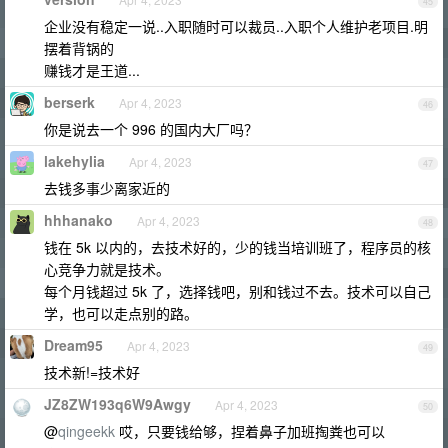
45
企业没有稳定一说..入职随时可以裁员..入职个人维护老项目.明
摆着背锅的
赚钱才是王道...
berserk
Apr 4, 2023
46
你是说去一个 996 的国内大厂吗？
lakehylia
Apr 4, 2023
47
去钱多事少离家近的
hhhanako
Apr 4, 2023
48
钱在 5k 以内的，去技术好的，少的钱当培训班了，程序员的核
心竞争力就是技术。
每个月钱超过 5k 了，选择钱吧，别和钱过不去。技术可以自己
学，也可以走点别的路。
Dream95
Apr 4, 2023
49
技术新!=技术好
JZ8ZW193q6W9Awgy
Apr 4, 2023
50
@
qingeekk
哎，只要钱给够，捏着鼻子加班掏粪也可以