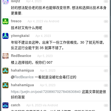
lslqtz
Apr 4, 2023
63
好的想法配合老的技术也能够改变世界, 想法和选择比技术本身
更重要.
fresco
Apr 4, 2023 via Android
64
技术好又有什么用呢
yitengkaisi
Apr 4, 2023
65
年轻不建议去这种，出来下一份工作很难找，30 了就无所谓，
反正这行业能干到 35 就算不错了。
RedBeanIce
Apr 5, 2023
66
楼上选择钱的，祝你们 007
hahahamigua
Apr 5, 2023
67
@
RedBeanIce
一看就是没被社会毒打过的
hahahamigua
Apr 5, 2023
68
https://juejin.cn/post/7208907027840630840
这篇文章就是很
好的答案
catch
Apr 6, 2023 via Android
69