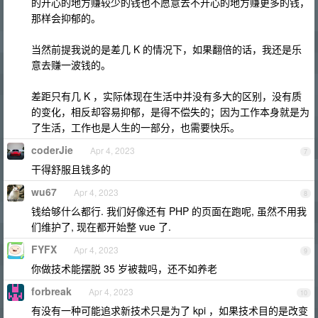
的开心的地方赚较少的钱也不愿意去不开心的地方赚更多的钱，
那样会抑郁的。
当然前提我说的是差几 K 的情况下，如果翻倍的话，我还是乐
意去赚一波钱的。
差距只有几 K ，实际体现在生活中并没有多大的区别，没有质
的变化，相反却容易抑郁，是得不偿失的；因为工作本身就是为
了生活，工作也是人生的一部分，也需要快乐。
coderJie
Apr 4, 2023
7
干得舒服且钱多的
wu67
Apr 4, 2023
8
钱给够什么都行. 我们好像还有 PHP 的页面在跑呢, 虽然不用我
们维护了, 现在都开始整 vue 了.
FYFX
Apr 4, 2023
9
你做技术能摆脱 35 岁被裁吗，还不如养老
forbreak
Apr 4, 2023
10
有没有一种可能追求新技术只是为了 kpi ，如果技术目的是改变