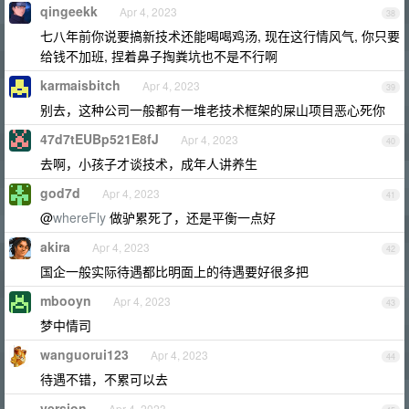
qingeekk
Apr 4, 2023
38
七八年前你说要搞新技术还能喝喝鸡汤, 现在这行情风气, 你只要
给钱不加班, 捏着鼻子掏粪坑也不是不行啊
karmaisbitch
Apr 4, 2023
39
别去，这种公司一般都有一堆老技术框架的屎山项目恶心死你
47d7tEUBp521E8fJ
Apr 4, 2023
40
去啊，小孩子才谈技术，成年人讲养生
god7d
Apr 4, 2023
41
@
whereFly
做驴累死了，还是平衡一点好
akira
Apr 4, 2023
42
国企一般实际待遇都比明面上的待遇要好很多把
mbooyn
Apr 4, 2023
43
梦中情司
wanguorui123
Apr 4, 2023
44
待遇不错，不累可以去
version
Apr 4, 2023