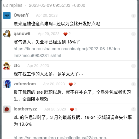
62 replies
•
2023-05-09 09:55:33 +08:00
OwenY
Apr 20, 2023
1
原来运维也这么难啊...还以为会比开发好点呢
qsnow6
Apr 20, 2023
2
2
寒气逼人，失业率已经达到 18%了
https://finance.sina.com.cn/china/gncj/2022-06-15/doc-
imizmscu6908231.shtml
ztc
Apr 20, 2023
3
现在找工作的人太多，竞争太大了- -
zxfreedom
Apr 20, 2023
2
4
反正我司的 sre 辞职以后，就不在补充了，全靠外包或者实习
生，全面降本增效
lostberryzz
Apr 20, 2023
3
5
2L 的信息过时了，3 月的最新数据，16-24 岁城镇调查失业率
为 19.6%
https://sc.macromicro.me/collections/22/cn-gdp-