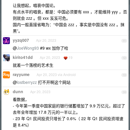
让我想起，唱衰中国论。
有点水平的唱衰，都是：中国必须要有 xxx ，才能维持 yyy ，否
则就会 zzz 。但 xxx 岌岌可危。
国内一般直接省略为：“中国会 zzz ，事实是中国没有 zzz 。抹
黑”。
yyzq007
Apr 20, 2023
11
@
JoeWong93
#9 wx 加你了哈
kirito41dd
Apr 20, 2023
19
12
就差一个落榜的艺术生
rayyume
Apr 20, 2023 via Android
13
@
lostberryzz
打不开啊这个网站
dunn
Apr 20, 2023
14
看数据，
- 今年第一季度中国家庭的银行储蓄增加了 9.9 万亿元，超过了
去年全年增加 17.8 万元的一半以上。
- 23 年 Q1 民间投资只增长了 0.6%（ 22 年 Q1 民间投资增速
是 8.4%）