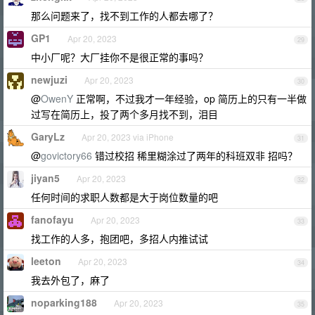
那么问题来了，找不到工作的人都去哪了？
GP1
Apr 20, 2023
29
中小厂呢？大厂挂你不是很正常的事吗？
newjuzi
Apr 20, 2023
30
@
OwenY
正常啊，不过我才一年经验，op 简历上的只有一半做
过写在简历上，投了两个多月找不到，泪目
GaryLz
Apr 20, 2023 via iPhone
31
@
govictory66
错过校招 稀里糊涂过了两年的科班双非 招吗？
jiyan5
Apr 20, 2023
32
任何时间的求职人数都是大于岗位数量的吧
fanofayu
Apr 20, 2023
33
找工作的人多，抱团吧，多招人内推试试
leeton
Apr 20, 2023
34
我去外包了，麻了
noparking188
Apr 20, 2023
35