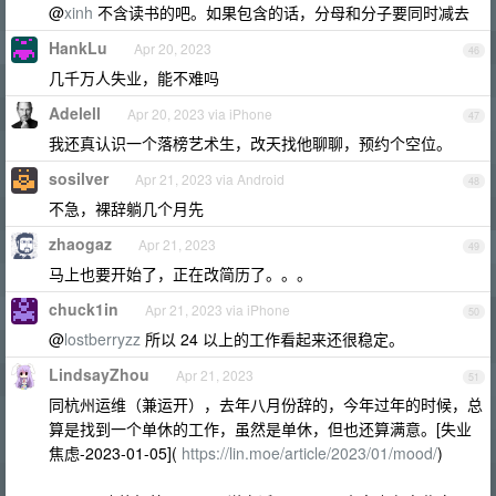
@
xinh
不含读书的吧。如果包含的话，分母和分子要同时减去
HankLu
Apr 20, 2023
46
几千万人失业，能不难吗
Adelell
Apr 20, 2023 via iPhone
47
我还真认识一个落榜艺术生，改天找他聊聊，预约个空位。
sosilver
Apr 21, 2023 via Android
48
不急，裸辞躺几个月先
zhaogaz
Apr 21, 2023
49
马上也要开始了，正在改简历了。。。
chuck1in
Apr 21, 2023 via iPhone
50
@
lostberryzz
所以 24 以上的工作看起来还很稳定。
LindsayZhou
Apr 21, 2023
51
同杭州运维（兼运开），去年八月份辞的，今年过年的时候，总
算是找到一个单休的工作，虽然是单休，但也还算满意。[失业
焦虑-2023-01-05](
https://lin.moe/article/2023/01/mood/
)