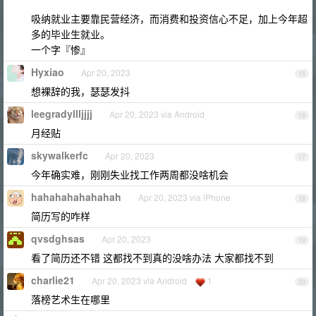
吸纳就业主要靠民营经济，而消费和投资信心不足，加上今年超
多的毕业生就业。
一个字『惨』
Hyxiao
Apr 20, 2023
15
想裸辞的我，瑟瑟发抖
leegradyllljjjj
Apr 20, 2023 via Android
16
月经贴
skywalkerfc
Apr 20, 2023
17
今年确实难，刚刚失业找工作两周都没啥机会
hahahahahahahah
Apr 20, 2023 via iPhone
18
简历写的咋样
qvsdghsas
Apr 20, 2023
19
看了简历还不错 这都找不到真的没啥办法 大家都找不到
charlie21
Apr 20, 2023 via Android
1
20
落榜艺术生在哪里