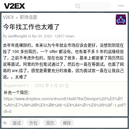
V2EX
职场话题
›
今年找工作也太难了
By
JoeWong93
at Apr 20, 2023 · 12657 views
去年年底裸辞的，本来以为今年就业市场应该会更好，没想到到现在
投了 100 多份简历，一个 offer 都没有。也有差不多 5 年的运维经验
了，之前不考虑外包的，现在也投了很多，基本上都是拿了简历然后
说等面试，阿里的外包笔试通过了，然后也一直在等面试。也面了网
易的 sre,挂了，感觉是需要充分的准备，因为面试官一直在让我自己
说。。太难了
Supplement 1 · 2023 年 4 月 20 日
补充一个简历：
https://www.dropbox.com/s/4nundt1ksl97lks/Devops%20%E5%B7
%A5%E7%A8%8B%E5%B8%88-%E8%84%B1%E6%95%8F-1.pdf?
dl=0
面试
外包
简历
裸辞