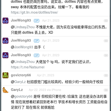
dotfiles 也能扔简历里吗，说实话，dotfiles 内容也有点贫瘠，
sway 本体的配置也没扔出来。炫耀一下，看看我的
https://git.lin.moe/dotfiles/tree/
JoeWong93
Apr 21, 2023
OP
52
@
LindsayZhou
不愧是大佬，因为实在没啥能拿得出口的东西，
只能把 dotfiles 丢上去，XD
JoeWong93
Apr 21, 2023
OP
53
@
JoeWong93
出手（
JoeWong93
Apr 21, 2023
OP
54
@
LindsayZhou
大佬加个 tg 吗，说不定我们还认识，
https://t.me/Natsumei
govictory66
Apr 21, 2023
55
@
GaryLz
社招感觉门槛比较高的，经验少的一般倾向于校招
GaryLz
Apr 22, 2023 via iPhone
56
@
govictory66
是呀 但校招只要在校 /应届生 这也是没办法的事
情 现在就想着赶紧回到老本行 学技术和增长资历 工资能自给自
足就行了 现在情况 就很尴尬