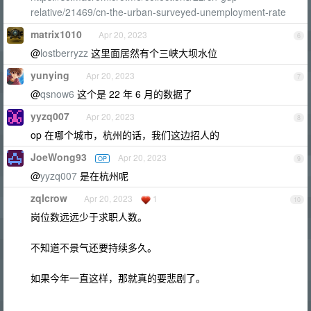
relative/21469/cn-the-urban-surveyed-unemployment-rate
matrix1010
Apr 20, 2023
6
@
lostberryzz
这里面居然有个三峡大坝水位
yunying
Apr 20, 2023
7
@
qsnow6
这个是 22 年 6 月的数据了
yyzq007
Apr 20, 2023
8
op 在哪个城市，杭州的话，我们这边招人的
JoeWong93
Apr 20, 2023
OP
9
@
yyzq007
是在杭州呢
zqlcrow
Apr 20, 2023
1
10
岗位数远远少于求职人数。
不知道不景气还要持续多久。
如果今年一直这样，那就真的要悲剧了。