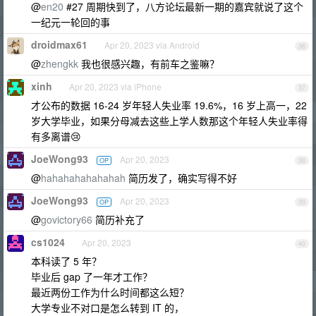
@
en20
#27 周期快到了，八方论坛最新一期的嘉宾就说了这个
一纪元一轮回的事
droidmax61
Apr 20, 2023 via Android
36
@
zhengkk
我也很感兴趣，有前车之鉴嘛？
xinh
Apr 20, 2023 via iPhone
37
才公布的数据 16-24 岁年轻人失业率 19.6%，16 岁上高一，22
岁大学毕业，如果分母减去这些上学人数那这个年轻人失业率得
有多离谱😢
JoeWong93
Apr 20, 2023
OP
38
@
hahahahahahahah
简历发了，确实写得不好
JoeWong93
Apr 20, 2023
OP
39
@
govictory66
简历补充了
cs1024
Apr 20, 2023
40
本科读了 5 年？
毕业后 gap 了一年才工作？
最近两份工作为什么时间都这么短？
大学专业不对口是怎么转到 IT 的，