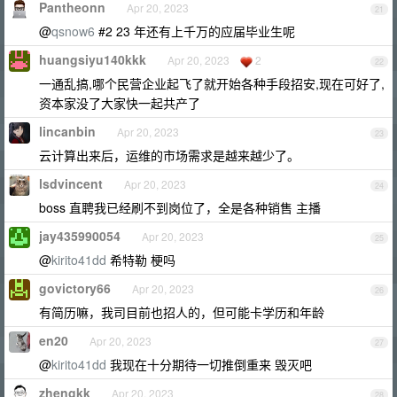
Pantheonn
Apr 20, 2023
21
@
qsnow6
#2 23 年还有上千万的应届毕业生呢
huangsiyu140kkk
Apr 20, 2023
2
22
一通乱搞,哪个民营企业起飞了就开始各种手段招安,现在可好了,
资本家没了大家快一起共产了
lincanbin
Apr 20, 2023
23
云计算出来后，运维的市场需求是越来越少了。
lsdvincent
Apr 20, 2023
24
boss 直聘我已经刷不到岗位了，全是各种销售 主播
jay435990054
Apr 20, 2023
25
@
kirito41dd
希特勒 梗吗
govictory66
Apr 20, 2023
26
有简历嘛，我司目前也招人的，但可能卡学历和年龄
en20
Apr 20, 2023
27
@
kirito41dd
我现在十分期待一切推倒重来 毁灭吧
zhengkk
Apr 20, 2023
28