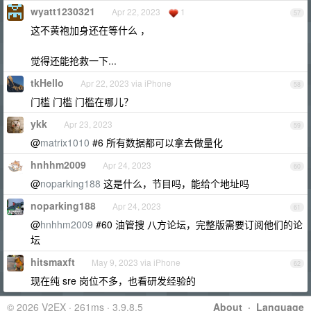
wyatt1230321
Apr 22, 2023
1
57
这不黄袍加身还在等什么 ，
觉得还能抢救一下...
tkHello
Apr 22, 2023 via iPhone
58
门槛 门槛 门槛在哪儿？
ykk
Apr 23, 2023
59
@
matrix1010
#6 所有数据都可以拿去做量化
hnhhm2009
Apr 24, 2023
60
@
noparking188
这是什么，节目吗，能给个地址吗
noparking188
Apr 24, 2023
61
@
hnhhm2009
#60 油管搜 八方论坛，完整版需要订阅他们的论
坛
hitsmaxft
May 9, 2023 via iPhone
62
现在纯 sre 岗位不多，也看研发经验的
© 2026 V2EX · 261ms · 3.9.8.5
About
·
Language