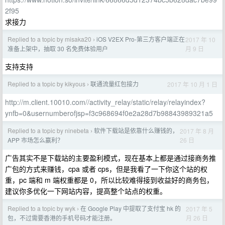
2f95
求接力
Replied to a topic by misaka20
iOS V2EX Pro-第三方客户端正在
2017 年 10
›
月 9 日
准备上架中，抽取 30 名免费体验用户
支持支持
Replied to a topic by kikyous
联通流量红包接力
2017 年 10 月 1 日
›
http://m.client.10010.com//activity_relay/static/relay/relayindex?
ynfb=0&usernumberofjsp=f3c968694f0e2a28d7b98843989321a5
Replied to a topic by ninebeta
软件下载站是依靠什么赚钱的，
2017 年 8 月
›
26 日
APP 市场怎么赢利？
广告其实不是下载站的主要盈利模式，现在基本上都是通过接商务推
广包的方式来赚钱，cpa 或者 cps，但是我看了一下你这个站的权
重，pc 端和 m 端权重都是 0，所以比较难得接到收益好的商务包，
建议你多优化一下网站内容，提高整个站点的权重。
Replied to a topic by wyk
在 Google Play 中提取了支付宝 hk 的
2017 年 5
›
月 26 日
包，不过需要香港的手机号码才能注册。