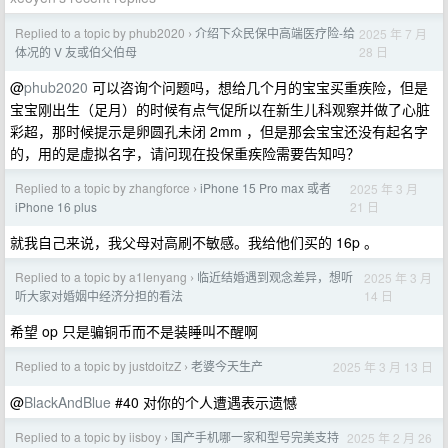
Replied to a topic by phub2020
介绍下众民保中高端医疗险-给
2025 年 7 月
›
28 日
体况的 V 友或伯父伯母
@
phub2020
可以咨询个问题吗，想给几个月的宝宝买重疾险，但是
宝宝刚出生（足月）的时候有点气促所以在新生儿科观察并做了心脏
彩超，那时候提示是卵圆孔未闭 2mm ，但是那会宝宝还没有起名字
的，用的是虚拟名字，请问现在投保重疾险需要告知吗？
Replied to a topic by zhangforce
iPhone 15 Pro max 或者
2025 年 3 月
›
21 日
iPhone 16 plus
就我自己来说，我父母对高刷不敏感。我给他们买的 16p 。
Replied to a topic by a1lenyang
临近结婚遇到观念差异，想听
2025 年 3 月
›
14 日
听大家对婚姻中经济分担的看法
希望 op 只是骗铜币而不是装睡叫不醒啊
Replied to a topic by justdoitzZ
老婆今天生产
2025 年 3 月 13 日
›
@
BlackAndBlue
#40 对你的个人遭遇表示遗憾
Replied to a topic by iisboy
国产手机哪一家和型号完美支持
2025 年 2 月 26
›