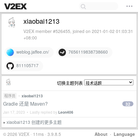
xiaobai1213
V2EX member #526455, joined on 2021-01-02 01:03:31
+08:00
weblog.jaffee.cn/
7656119838738660
811105717
切换主题列表
程序员
•
xiaobai1213
Gradle 还是 Maven?
32
Jan 17, 2023 • Lastly replied by
Leon406
xiaobai1213 创建的更多主题
»
© 2026 V2EX · 11ms · 3.9.8.5
About
·
Language