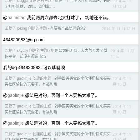
回复了 sluggard 创建的主题
组建一个 it 小伙伴的篮球队，有时
2014 年 11
›
月 12 日
间打打篮球，调侃，谈创业。。
@
halmstad
我前两周六都去北大打球了， 场地还不错。
回复了 joking 创建的主题
有要招产品助理的么？
2014 年 11 月 12 日
›
464820983@qq.com
回复了 skycity 创建的主题
初创公司的无奈，大力气开发了微
2014 年 11 月
›
11 日
信平台，却没有渠道市场
我的qq 464820983. 可以聊聊噢
回复了 gaolinjie 创建的主题
剁手国买买党的小伙伴们快来买买
2014 年 11
›
月 10 日
买社区愉快的玩耍吧，有福利哦
@
gaolinjie
想法是对的，否则一个人要搞太难了。
回复了 gaolinjie 创建的主题
剁手国买买党的小伙伴们快来买买
2014 年 11
›
月 10 日
买社区愉快的玩耍吧，有福利哦
@
gaolinjie
想法是对的，否则一个人要搞太难了。
回复了 gaolinjie 创建的主题
剁手国买买党的小伙伴们快来买买
2014 年 11
›
月 10 日
买社区愉快的玩耍吧，有福利哦