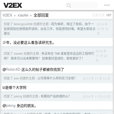
V2EX
xiaofei
全部回复
回复总数
107
›
›
回复了 feilengcui008 创建的主题
因为保研，错过了校招，由于一
2014 年
›
12 月 13
些原因现在很想放弃读研，出去工作，但是感觉好难。希望大家给点
日
建议
少年，没必要这么着急读研究生。
2014 年
回复了 xiaofei 创建的主题
有没有在 798 或者望京这边的工程师们
›
11 月 22
呀？ 周末可以出来聚聚呀？ 如果爱好篮球的，那就更好了！
日
@
RobinXD
这么久的帖子都被你找到了
回复了 axe 创建的主题
公司青睐什么样的实习生呢？
2014 年 11 月 13 日
›
lz是哪个大学阿
回复了 joking 创建的主题
有要招产品助理的么？
2014 年 11 月 13 日
›
@
joking
身边的朋友。