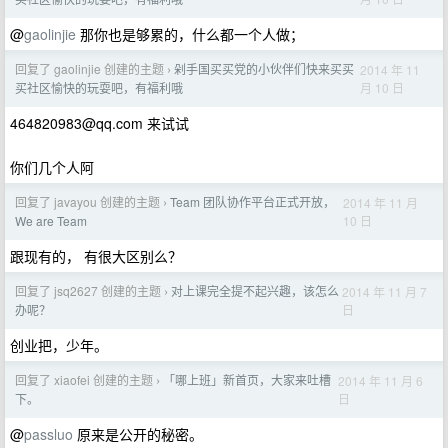
@
gaolinjie
那你也是够累的，什么都一个人做；
回复了 gaolinjie 创建的主题
剁手国买买党的小伙伴们快来买买
2014 年 11
›
月 10 日
买社区愉快的玩耍吧，有福利哦
464820983@qq.com
来试试
你们几个人阿
回复了 javayou 创建的主题
Team 团队协作平台正式开放，
2014 年 11 月
›
10 日
We are Team
跟现有的， 有很大区别么？
回复了 jsq2627 创建的主题
对上课完全提不起兴趣，该怎么
2014 年 11 月 7
›
日
办呢？
创业把，少年。
回复了 xiaofei 创建的主题
「哪上班」新首页，大家来吐槽
2014 年 11 月 6
›
日
下。
@
passluo
原来是公开的秘密。