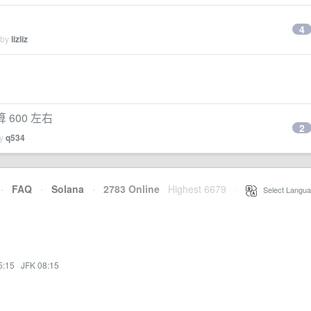
4
 by
lizliz
600 左右
2
by
q534
·
FAQ
·
Solana
·
2783 Online
Highest 6679
·
Select Langua
5:15
·
JFK 08:15