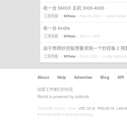
收一台 5600X 主机 3000-4000
二手交易
•
XiiYoou
•
May 25, 2022
• Lastly replied
收一台 kindle
二手交易
•
XiiYoou
•
Feb 12, 2022
迫于想用妙控板想要求购一个妙控板 2 预算 
二手交易
•
XiiYoou
•
Dec 6, 2021
• Lastly replied 
About
·
Help
·
Advertise
·
Blog
·
API
创意工作者们的社区
World is powered by solitude
VERSION: 3.9.8.5 · 10ms ·
UTC 12:15
·
PVG 20:15
·
LAX 0
♥ Do have faith in what you're doing.